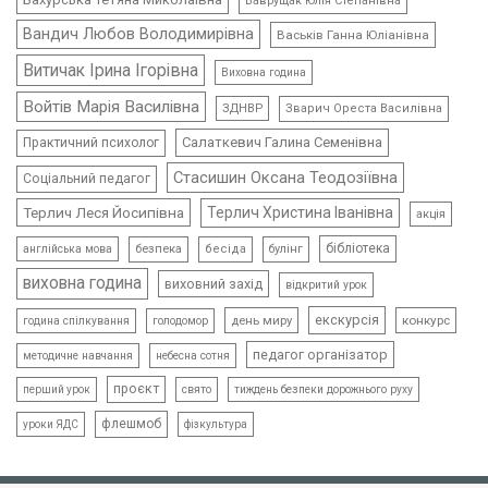
Ваврущак Юлія Степанівна
Вандич Любов Володимирівна
Васьків Ганна Юліанівна
Витичак Ірина Ігорівна
Виховна година
Войтів Марія Василівна
ЗДНВР
Зварич Ореста Василівна
Салаткевич Галина Семенівна
Практичний психолог
Стасишин Оксана Теодозіївна
Соціальний педагог
Терлич Леся Йосипівна
Терлич Христина Іванівна
акція
бібліотека
безпека
бесіда
булінг
англійська мова
виховна година
виховний захід
відкритий урок
екскурсія
день миру
конкурс
голодомор
година спілкування
педагог організатор
методичне навчання
небесна сотня
проєкт
свято
тиждень безпеки дорожнього руху
перший урок
флешмоб
уроки ЯДС
фізкультура