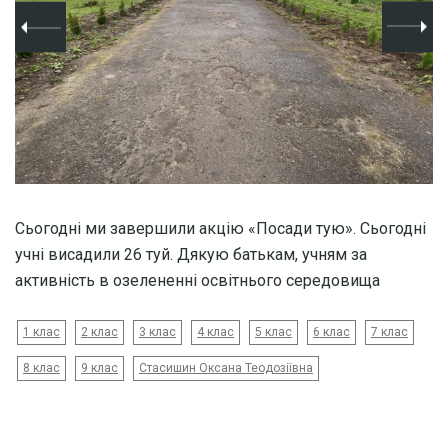
Сьогодні ми завершили акцію «Посади тую». Сьогодні
учні висадили 26 туй. Дякую батькам, учням за
активність в озелененні освітнього середовища
1 клас
2 клас
3 клас
4 клас
5 клас
6 клас
7 клас
8 клас
9 клас
Стасишин Оксана Теодозіївна