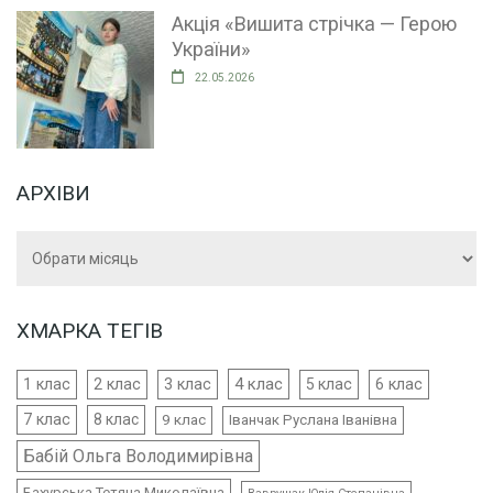
Акція «Вишита стрічка — Герою
України»
22.05.2026
АРХІВИ
Архіви
ХМАРКА ТЕГІВ
4 клас
1 клас
2 клас
3 клас
5 клас
6 клас
7 клас
8 клас
9 клас
Іванчак Руслана Іванівна
Бабій Ольга Володимирівна
Бахурська Тетяна Миколаївна