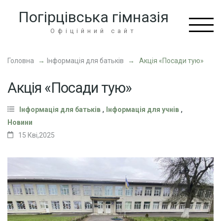
Перейти
Погірцівська гімназія
до
вмісту
Офіційний сайт
(натисніть
Enter)
Головна
→
Інформація для батьків
→
Акція «Посади тую»
Акція «Посади тую»
,
,
Інформація для батьків
Інформація для учнів
Новини
15 Кві,2025