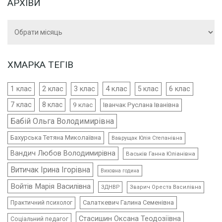
АРХІВИ
Архіви
ХМАРКА ТЕГІВ
4 клас
1 клас
2 клас
3 клас
5 клас
6 клас
7 клас
8 клас
9 клас
Іванчак Руслана Іванівна
Бабій Ольга Володимирівна
Бахурська Тетяна Миколаївна
Ваврущак Юлія Степанівна
Вандич Любов Володимирівна
Васьків Ганна Юліанівна
Витичак Ірина Ігорівна
Виховна година
Войтів Марія Василівна
ЗДНВР
Зварич Ореста Василівна
Салаткевич Галина Семенівна
Практичний психолог
Стасишин Оксана Теодозіївна
Соціальний педагог