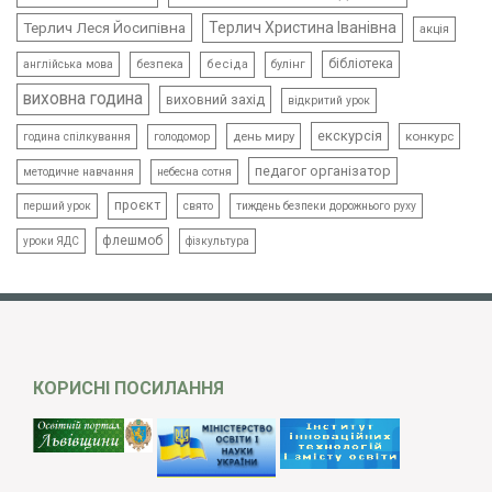
Терлич Леся Йосипівна
Терлич Христина Іванівна
акція
бібліотека
безпека
бесіда
булінг
англійська мова
виховна година
виховний захід
відкритий урок
екскурсія
день миру
конкурс
голодомор
година спілкування
педагог організатор
методичне навчання
небесна сотня
проєкт
свято
тиждень безпеки дорожнього руху
перший урок
флешмоб
уроки ЯДС
фізкультура
КОРИСНІ ПОСИЛАННЯ