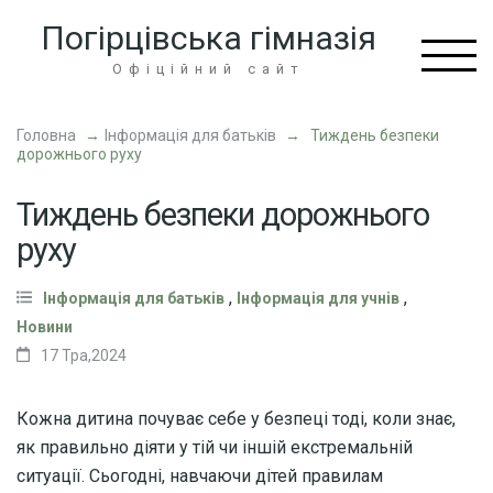
Перейти
Погірцівська гімназія
до
вмісту
Офіційний сайт
(натисніть
Enter)
Головна
→
Інформація для батьків
→
Тиждень безпеки
дорожнього руху
Тиждень безпеки дорожнього
руху
,
,
Інформація для батьків
Інформація для учнів
Новини
17 Тра,2024
Кожна дитина почуває себе у безпеці тоді, коли знає,
як правильно діяти у тій чи іншій екстремальній
ситуації. Сьогодні, навчаючи дітей правилам