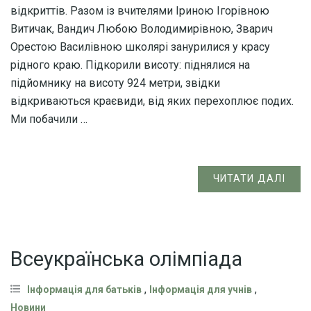
відкриттів. Разом із вчителями Іриною Ігорівною
Витичак, Вандич Любою Володимирівною, Зварич
Орестою Василівною школярі занурилися у красу
рідного краю. Підкорили висоту: піднялися на
підйомнику на висоту 924 метри, звідки
відкриваються краєвиди, від яких перехоплює подих.
Ми побачили …
ЧИТАТИ ДАЛІ
Всеукраїнська олімпіада
,
,
Інформація для батьків
Інформація для учнів
Новини