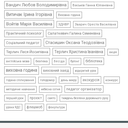
Вандич Любов Володимирівна
Васьків Ганна Юліанівна
Витичак Ірина Ігорівна
Виховна година
Войтів Марія Василівна
ЗДНВР
Зварич Ореста Василівна
Салаткевич Галина Семенівна
Практичний психолог
Стасишин Оксана Теодозіївна
Соціальний педагог
Терлич Леся Йосипівна
Терлич Христина Іванівна
акція
бібліотека
безпека
бесіда
булінг
англійська мова
виховна година
виховний захід
відкритий урок
екскурсія
день миру
конкурс
голодомор
година спілкування
педагог організатор
методичне навчання
небесна сотня
проєкт
свято
тиждень безпеки дорожнього руху
перший урок
флешмоб
уроки ЯДС
фізкультура