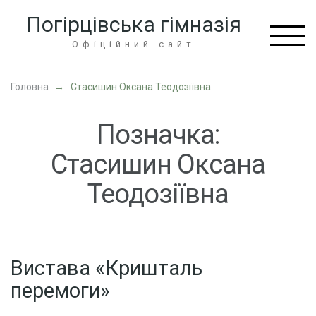
Перейти
Погірцівська гімназія
до
вмісту
Офіційний сайт
(натисніть
Enter)
Головна
→
Стасишин Оксана Теодозіївна
Позначка:
Стасишин Оксана
Теодозіївна
Вистава «Кришталь
перемоги»