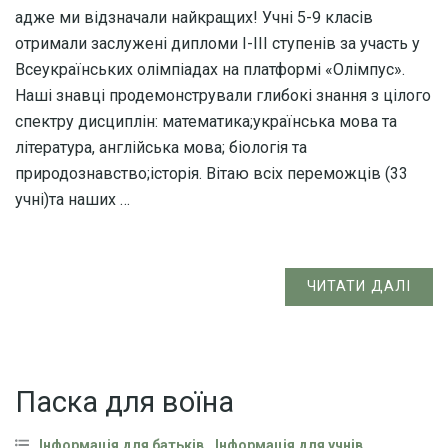
адже ми відзначали найкращих! Учні 5-9 класів
отримали заслужені дипломи І-ІІІ ступенів за участь у
Всеукраїнських олімпіадах на платформі «Олімпус».
Наші знавці продемонстрували глибокі знання з цілого
спектру дисциплін: математика;українська мова та
література, англійська мова; біологія та
природознавство;історія. Вітаю всіх переможців (33
учні)та наших …
ЧИТАТИ ДАЛІ
Паска для воїна
,
,
Інформація для батьків
Інформація для учнів