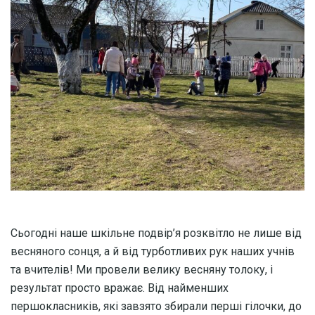
Сьогодні наше шкільне подвір’я розквітло не лише від
весняного сонця, а й від турботливих рук наших учнів
та вчителів! Ми провели велику весняну толоку, і
результат просто вражає. Від найменших
першокласників, які завзято збирали перші гілочки, до