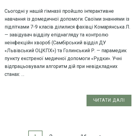
Сьогодні у нашій гімназіі пройшло інтерактивне
навчання із домедичної допомоги. Своїми знаннями із
підлітками 7-9 класів ділилися фахівці Комарянська Л.
— завідувач відділу епіднагляду та контролю
неінфекційн хвороб (Самбірський відділ ДУ
«Львівський ОЦКПХ») та Голинський Р. — парамедик
пункту екстреної медичної допомоги «Рудки». Учні
відпрацьовували алгоритм дій при невідкладних
станах: …
ЧИТАТИ ДАЛІ