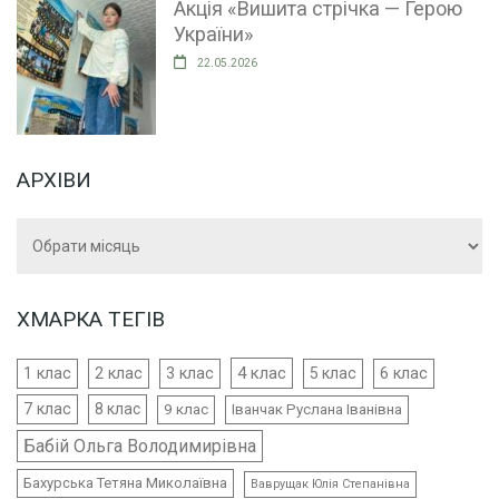
Акція «Вишита стрічка — Герою
України»
22.05.2026
АРХІВИ
Архіви
ХМАРКА ТЕГІВ
4 клас
1 клас
2 клас
3 клас
5 клас
6 клас
7 клас
8 клас
9 клас
Іванчак Руслана Іванівна
Бабій Ольга Володимирівна
Бахурська Тетяна Миколаївна
Ваврущак Юлія Степанівна