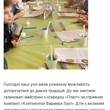
Сьогодні наші учні мали унікальну можливість
доторкнутися до давніх традицій. До нас завітали
талановиті майстрині з осередку «Пласт» за сприяння
компанії «Контінентал Фармерз Груп». Діти з великим
захопленням опановували мистецтво розпису писанок.