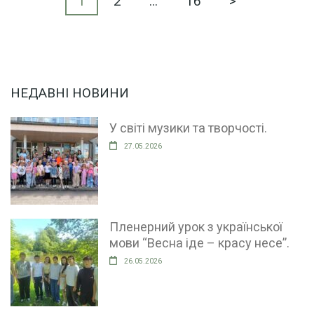
Пагінація
Сторінку
Сторінку
Сторінку
1
2
…
16
>
записів
НЕДАВНІ НОВИНИ
У світі музики та творчості.
27.05.2026
Пленерний урок з української
мови “Весна іде – красу несе”.
26.05.2026