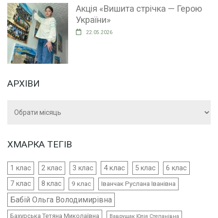
Акція «Вишита стрічка — Герою
України»
22.05.2026
АРХІВИ
Архіви
ХМАРКА ТЕГІВ
4 клас
1 клас
2 клас
3 клас
5 клас
6 клас
7 клас
8 клас
9 клас
Іванчак Руслана Іванівна
Бабій Ольга Володимирівна
Бахурська Тетяна Миколаївна
Ваврущак Юлія Степанівна