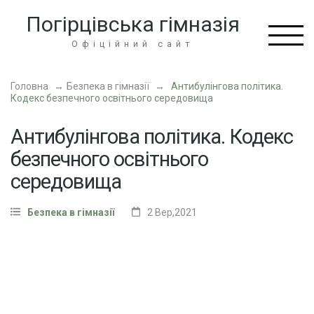
Перейти
Погірцівська гімназія
до
вмісту
Офіційний сайт
(натисніть
Enter)
Головна
→
Безпека в гімназії
→
Антибулінгова політика.
Кодекс безпечного освітнього середовища
Антибулінгова політика. Кодекс
безпечного освітнього
середовища
Безпека в гімназії
2 Вер,2021