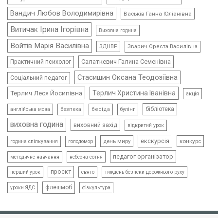
Вандич Любов Володимирівна
Васьків Ганна Юліанівна
Витичак Ірина Ігорівна
Виховна година
Войтів Марія Василівна
ЗДНВР
Зварич Ореста Василівна
Салаткевич Галина Семенівна
Практичний психолог
Стасишин Оксана Теодозіївна
Соціальний педагог
Терлич Леся Йосипівна
Терлич Христина Іванівна
акція
бібліотека
безпека
бесіда
булінг
англійська мова
виховна година
виховний захід
відкритий урок
екскурсія
день миру
конкурс
голодомор
година спілкування
педагог організатор
методичне навчання
небесна сотня
проєкт
свято
тиждень безпеки дорожнього руху
перший урок
флешмоб
уроки ЯДС
фізкультура