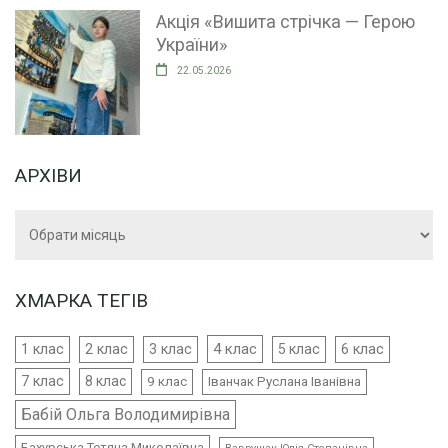
Акція «Вишита стрічка — Герою
України»
22.05.2026
АРХІВИ
Архіви
ХМАРКА ТЕГІВ
4 клас
1 клас
2 клас
3 клас
5 клас
6 клас
7 клас
8 клас
9 клас
Іванчак Руслана Іванівна
Бабій Ольга Володимирівна
Бахурська Тетяна Миколаївна