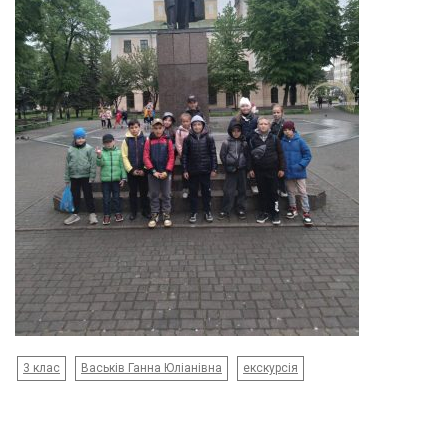
3 клас
Васьків Ганна Юліанівна
екскурсія