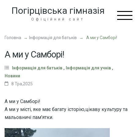
Перейти
Погірцівська гімназія
до
вмісту
Офіційний сайт
(натисніть
Enter)
Головна
→
Інформація для батьків
→
А ми у Самборі!
А ми у Самборі!
,
,
Інформація для батьків
Інформація для учнів
Новини
8 Тра,2025
А ми у Самборі!
А ми у місті, яке має багату історію,цікаву культуру та
мальовничі пам’ятки.