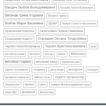
Ваврущак Юлія Степанівна
Вандич Любов Володимирівна
Васьків Ганна Юліанівна
Витичак Ірина Ігорівна
Виховна година
Войтів Марія Василівна
ЗДНВР
Зварич Ореста Василівна
Салаткевич Галина Семенівна
Практичний психолог
Стасишин Оксана Теодозіївна
Соціальний педагог
Терлич Леся Йосипівна
Терлич Христина Іванівна
акція
бібліотека
безпека
бесіда
булінг
англійська мова
виховна година
виховний захід
відкритий урок
екскурсія
день миру
конкурс
голодомор
година спілкування
педагог організатор
методичне навчання
небесна сотня
проєкт
свято
тиждень безпеки дорожнього руху
перший урок
флешмоб
уроки ЯДС
фізкультура