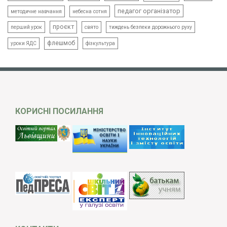
педагог організатор
методичне навчання
небесна сотня
проєкт
свято
тиждень безпеки дорожнього руху
перший урок
флешмоб
уроки ЯДС
фізкультура
КОРИСНІ ПОСИЛАННЯ