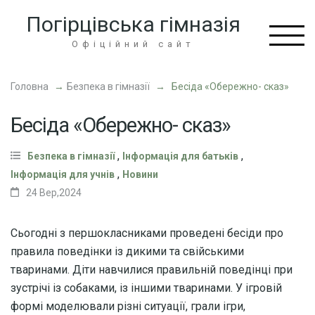
Перейти
Погірцівська гімназія
до
вмісту
Офіційний сайт
(натисніть
Enter)
Головна
→
Безпека в гімназії
→
Бесіда «Обережно- сказ»
Бесіда «Обережно- сказ»
,
,
Безпека в гімназії
Інформація для батьків
,
Інформація для учнів
Новини
24 Вер,2024
Сьогодні з першокласниками проведені бесіди про
правила поведінки із дикими та свійськими
тваринами. Діти навчилися правильній поведінці при
зустрічі із собаками, із іншими тваринами. У ігровій
формі моделювали різні ситуації, грали ігри,