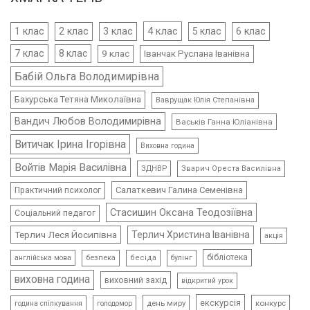
4 клас
1 клас
2 клас
3 клас
5 клас
6 клас
7 клас
8 клас
9 клас
Іванчак Руслана Іванівна
Бабій Ольга Володимирівна
Бахурська Тетяна Миколаївна
Ваврущак Юлія Степанівна
Вандич Любов Володимирівна
Васьків Ганна Юліанівна
Витичак Ірина Ігорівна
Виховна година
Войтів Марія Василівна
ЗДНВР
Зварич Ореста Василівна
Салаткевич Галина Семенівна
Практичний психолог
Стасишин Оксана Теодозіївна
Соціальний педагог
Терлич Леся Йосипівна
Терлич Христина Іванівна
акція
бібліотека
безпека
бесіда
булінг
англійська мова
виховна година
виховний захід
відкритий урок
екскурсія
день миру
конкурс
голодомор
година спілкування