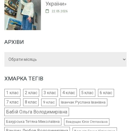
України»
22.05.2026
АРХІВИ
Архіви
ХМАРКА ТЕГІВ
4 клас
1 клас
2 клас
3 клас
5 клас
6 клас
7 клас
8 клас
9 клас
Іванчак Руслана Іванівна
Бабій Ольга Володимирівна
Бахурська Тетяна Миколаївна
Ваврущак Юлія Степанівна
Вандич Любов Володимирівна