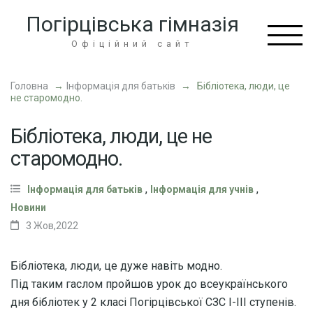
Перейти
Погірцівська гімназія
до
вмісту
Офіційний сайт
(натисніть
Enter)
Головна
→
Інформація для батьків
→
Бібліотека, люди, це
не старомодно.
Бібліотека, люди, це не
старомодно.
,
,
Інформація для батьків
Інформація для учнів
Новини
3 Жов,2022
Бібліотека, люди, це дуже навіть модно.
Під таким гаслом пройшов урок до всеукраїнського
дня бібліотек у 2 класі Погірцівської СЗС І-ІІІ ступенів.