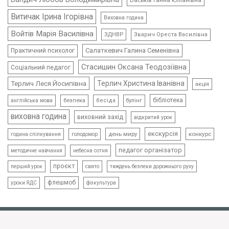
Васьків Ганна Юліанівна
Витичак Ірина Ігорівна
Виховна година
Войтів Марія Василівна
ЗДНВР
Зварич Ореста Василівна
Салаткевич Галина Семенівна
Практичний психолог
Стасишин Оксана Теодозіївна
Соціальний педагог
Терлич Леся Йосипівна
Терлич Христина Іванівна
акція
бібліотека
безпека
бесіда
булінг
англійська мова
виховна година
виховний захід
відкритий урок
екскурсія
день миру
конкурс
голодомор
година спілкування
педагог організатор
методичне навчання
небесна сотня
проєкт
свято
тиждень безпеки дорожнього руху
перший урок
флешмоб
уроки ЯДС
фізкультура