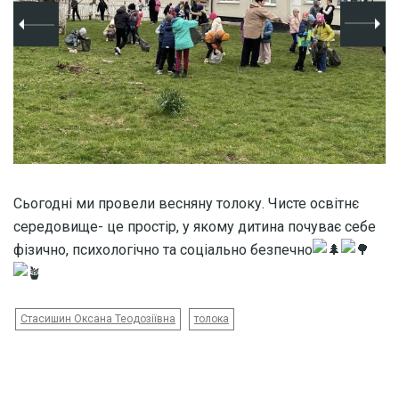
Сьогодні ми провели весняну толоку. Чисте освітнє
середовище- це простір, у якому дитина почуває себе
фізично, психологічно та соціально безпечно
Стасишин Оксана Теодозіївна
толока