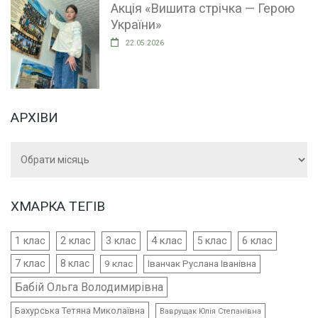
Акція «Вишита стрічка — Герою
України»
22.05.2026
АРХІВИ
Архіви
ХМАРКА ТЕГІВ
4 клас
1 клас
2 клас
3 клас
5 клас
6 клас
7 клас
8 клас
9 клас
Іванчак Руслана Іванівна
Бабій Ольга Володимирівна
Бахурська Тетяна Миколаївна
Ваврущак Юлія Степанівна