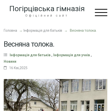
Перейти
Погірцівська гімназія
до
вмісту
Офіційний сайт
(натисніть
Enter)
Головна
→
Інформація для батьків
→
Весняна толока.
Весняна толока.
,
,
Інформація для батьків
Інформація для учнів
Новини
16 Кві,2025