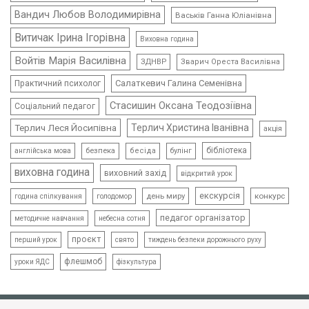
Вандич Любов Володимирівна
Васьків Ганна Юліанівна
Витичак Ірина Ігорівна
Виховна година
Войтів Марія Василівна
ЗДНВР
Зварич Ореста Василівна
Салаткевич Галина Семенівна
Практичний психолог
Стасишин Оксана Теодозіївна
Соціальний педагог
Терлич Леся Йосипівна
Терлич Христина Іванівна
акція
бібліотека
безпека
бесіда
булінг
англійська мова
виховна година
виховний захід
відкритий урок
екскурсія
день миру
конкурс
голодомор
година спілкування
педагог організатор
методичне навчання
небесна сотня
проєкт
свято
тиждень безпеки дорожнього руху
перший урок
флешмоб
уроки ЯДС
фізкультура