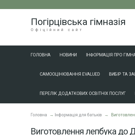
Перейти
до
Погірцівська гімназія
вмісту
(натисніть
Офіційний сайт
Enter)
ГОЛОВНА
НОВИНИ
ІНФОРМАЦІЯ ПРО ГІМН
САМООЦІНЮВАННЯ EVALUED
ВИБІР ТА З
ПЕРЕЛІК ДОДАТКОВИХ ОСВІТНІХ ПОСЛУГ
Головна
→
Інформація для батьків
→
Виготовлен
Виготовлення лепбука до 