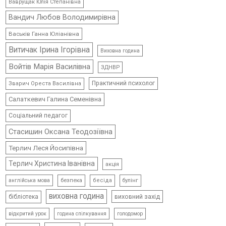
Ваврущак Юлія Степанівна
Вандич Любов Володимирівна
Васьків Ганна Юліанівна
Витичак Ірина Ігорівна
Виховна година
Войтів Марія Василівна
ЗДНВР
Практичний психолог
Зварич Ореста Василівна
Салаткевич Галина Семенівна
Соціальний педагог
Стасишин Оксана Теодозіївна
Терлич Леся Йосипівна
Терлич Христина Іванівна
акція
безпека
бесіда
булінг
англійська мова
виховна година
виховний захід
бібліотека
відкритий урок
голодомор
година спілкування