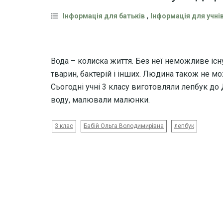
,
Інформація для батьків
Інформація для учні
Вода – колиска життя. Без неї неможливе існ
тварин, бактерій і інших. Людина також не м
Сьогодні учні 3 класу виготовляли лепбук до
воду, малювали малюнки.
3 клас
Бабій Ольга Володимирівна
лепбук