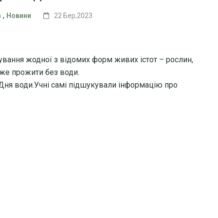
,
в
Новини
22 Бер,2023
ування жодної з відомих форм живих істот – рослин,
оже прожити без води.
 Дня води.Учні самі підшукували інформацію про