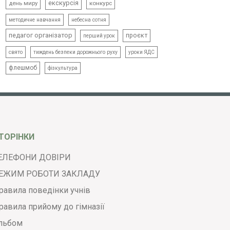
екскурсія
день миру
конкурс
методичне навчання
небесна сотня
педагог організатор
проєкт
перший урок
свято
тиждень безпеки дорожнього руху
уроки ЯДС
флешмоб
фізкультура
ТОРІНКИ
ЕЛЕФОНИ ДОВІРИ
ЕЖИМ РОБОТИ ЗАКЛАДУ
равила поведінки учнів
равила прийому до гімназії
льбом