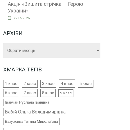
Акція «Вишита стрічка — Герою
України»
22.05.2026
АРХІВИ
Архіви
ХМАРКА ТЕГІВ
4 клас
1 клас
2 клас
3 клас
5 клас
6 клас
7 клас
8 клас
9 клас
Іванчак Руслана Іванівна
Бабій Ольга Володимирівна
Бахурська Тетяна Миколаївна