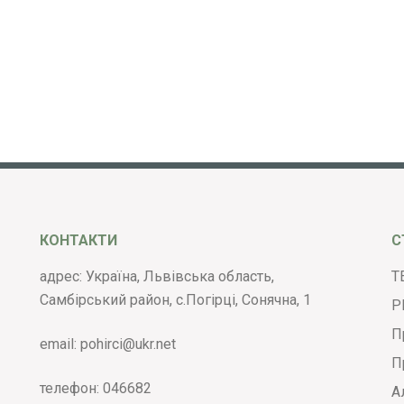
КОНТАКТИ
С
адрес: Україна, Львівська область,
Т
Самбірський район, с.Погірці, Сонячна, 1
Р
П
email:
pohirci@ukr.net
П
телефон:
046682
А