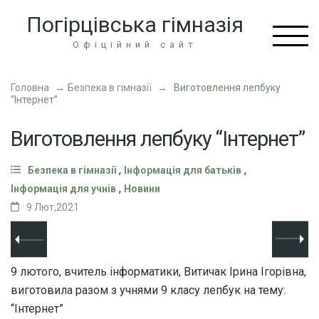
Перейти
Погірцівська гімназія
до
вмісту
Офіційний сайт
(натисніть
Enter)
Головна
→
Безпека в гімназії
→
Виготовлення лепбуку
“Інтернет”
Виготовлення лепбуку “Інтернет”
,
,
Безпека в гімназії
Інформація для батьків
,
Інформація для учнів
Новини
9 Лют,2021
9 лютого, вчитель інформатики, Витичак Ірина Ігорівна,
виготовила разом з учнями 9 класу лепбук на тему:
“Інтернет”