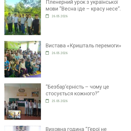
Пленерний урок з української
мови “Весна іде – красу несе”.
26.05.2026
Вистава «Кришталь перемоги»
26.05.2026
“Безбар’єрність – чому це
стосується кожного?”
25.05.2026
Виховна година “Герої не