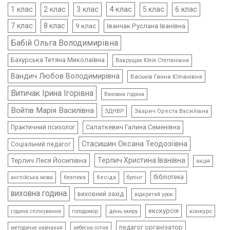
4 клас
1 клас
2 клас
3 клас
5 клас
6 клас
7 клас
8 клас
9 клас
Іванчак Руслана Іванівна
Бабій Ольга Володимирівна
Бахурська Тетяна Миколаївна
Ваврущак Юлія Степанівна
Вандич Любов Володимирівна
Васьків Ганна Юліанівна
Витичак Ірина Ігорівна
Виховна година
Войтів Марія Василівна
ЗДНВР
Зварич Ореста Василівна
Салаткевич Галина Семенівна
Практичний психолог
Стасишин Оксана Теодозіївна
Соціальний педагог
Терлич Леся Йосипівна
Терлич Христина Іванівна
акція
бібліотека
безпека
бесіда
булінг
англійська мова
виховна година
виховний захід
відкритий урок
екскурсія
день миру
конкурс
голодомор
година спілкування
педагог організатор
методичне навчання
небесна сотня