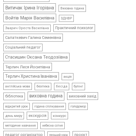
Витичак Ірина Ігорівна
Виховна година
Войтів Марія Василівна
ЗДНВР
Практичний психолог
Зварич Ореста Василівна
Салаткевич Галина Семенівна
Соціальний педагог
Стасишин Оксана Теодозіївна
Терлич Леся Йосипівна
Терлич Христина Іванівна
акція
безпека
бесіда
булінг
англійська мова
виховна година
виховний захід
бібліотека
відкритий урок
голодомор
година спілкування
екскурсія
день миру
конкурс
методичне навчання
небесна сотня
педагог організатор
проєкт
перший урок