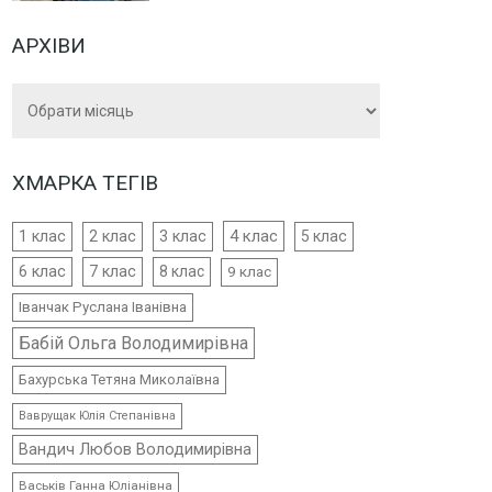
АРХІВИ
Архіви
ХМАРКА ТЕГІВ
4 клас
1 клас
2 клас
3 клас
5 клас
6 клас
7 клас
8 клас
9 клас
Іванчак Руслана Іванівна
Бабій Ольга Володимирівна
Бахурська Тетяна Миколаївна
Ваврущак Юлія Степанівна
Вандич Любов Володимирівна
Васьків Ганна Юліанівна