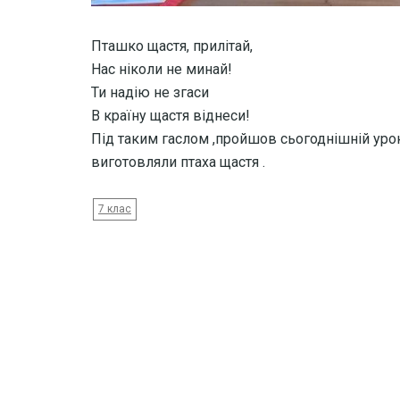
Пташко щастя, прилітай,
Нас ніколи не минай!
Ти надію не згаси
В країну щастя віднеси!
Під таким гаслом ,пройшов сьогоднішній урок
виготовляли птаха щастя .
7 клас