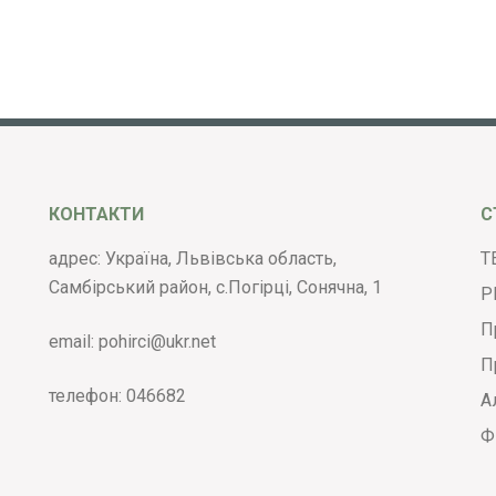
КОНТАКТИ
С
адрес: Україна, Львівська область,
Т
Самбірський район, с.Погірці, Сонячна, 1
Р
П
email:
pohirci@ukr.net
П
телефон:
046682
А
Ф