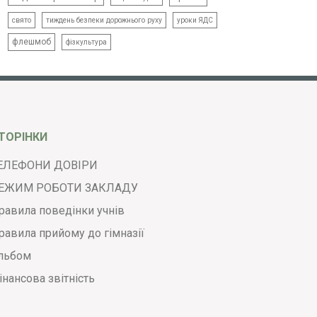
свято
тиждень безпеки дорожнього руху
уроки ЯДС
флешмоб
фізкультура
ТОРІНКИ
ЕЛЕФОНИ ДОВІРИ
ЕЖИМ РОБОТИ ЗАКЛАДУ
равила поведінки учнів
равила прийому до гімназії
льбом
інансова звітність