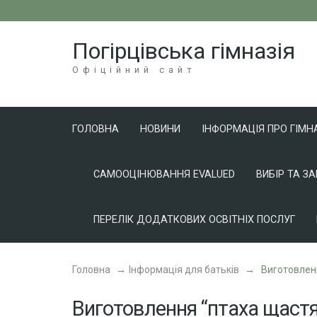
Перейти
до
Погірцівська гімназія
вмісту
(натисніть
Офіційний сайт
Enter)
ГОЛОВНА
НОВИНИ
ІНФОРМАЦІЯ ПРО ГІМН
САМООЦІНЮВАННЯ EVALUED
ВИБІР ТА З
ПЕРЕЛІК ДОДАТКОВИХ ОСВІТНІХ ПОСЛУГ
Головна
→
Інформація для батьків
→
Виготовленн
Виготовлення “птаха щастя