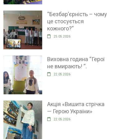
“Безбар’єрність – чому
це стосується
кожного?”
25.05.2026
Виховна година “Герої
не вмирають! “.
22.05.2026
Акція «Вишита стрічка
— Герою України»
22.05.2026