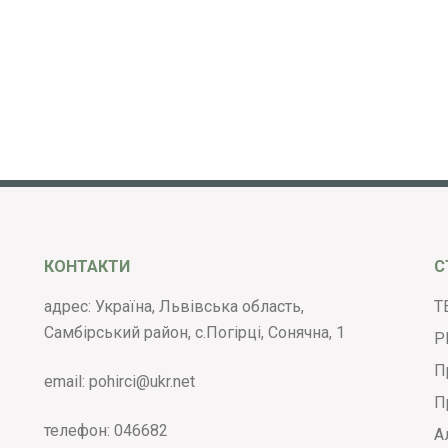
КОНТАКТИ
С
адрес: Україна, Львівська область,
Т
Самбірський район, с.Погірці, Сонячна, 1
Р
П
email:
pohirci@ukr.net
П
телефон:
046682
А