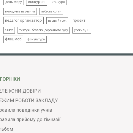
екскурсія
день миру
конкурс
методичне навчання
небесна сотня
педагог організатор
проєкт
перший урок
свято
тиждень безпеки дорожнього руху
уроки ЯДС
флешмоб
фізкультура
ТОРІНКИ
ЕЛЕФОНИ ДОВІРИ
ЕЖИМ РОБОТИ ЗАКЛАДУ
равила поведінки учнів
равила прийому до гімназії
льбом