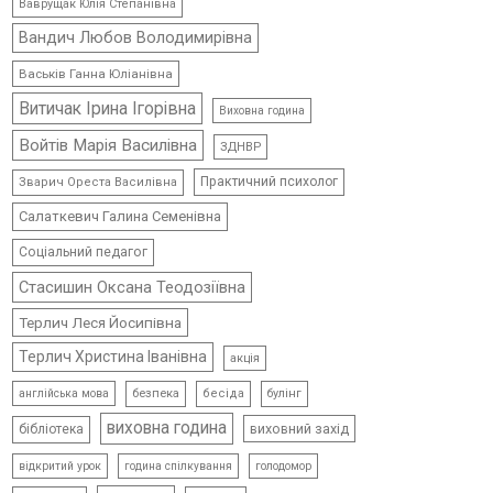
Ваврущак Юлія Степанівна
Вандич Любов Володимирівна
Васьків Ганна Юліанівна
Витичак Ірина Ігорівна
Виховна година
Войтів Марія Василівна
ЗДНВР
Практичний психолог
Зварич Ореста Василівна
Салаткевич Галина Семенівна
Соціальний педагог
Стасишин Оксана Теодозіївна
Терлич Леся Йосипівна
Терлич Христина Іванівна
акція
безпека
бесіда
булінг
англійська мова
виховна година
виховний захід
бібліотека
відкритий урок
голодомор
година спілкування