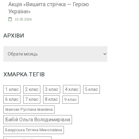
Акція «Вишита стрічка — Герою
України»
22.05.2026
АРХІВИ
Архіви
ХМАРКА ТЕГІВ
4 клас
1 клас
2 клас
3 клас
5 клас
6 клас
7 клас
8 клас
9 клас
Іванчак Руслана Іванівна
Бабій Ольга Володимирівна
Бахурська Тетяна Миколаївна