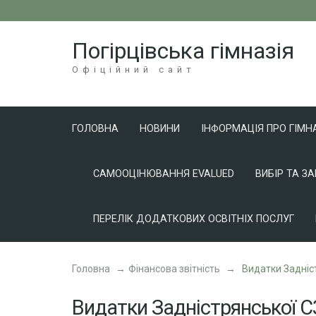
Перейти
до
Погірцівська гімназія
вмісту
(натисніть
Офіційний сайт
Enter)
ГОЛОВНА
НОВИНИ
ІНФОРМАЦІЯ ПРО ГІМН
САМООЦІНЮВАННЯ EVALUED
ВИБІР ТА З
ПЕРЕЛІК ДОДАТКОВИХ ОСВІТНІХ ПОСЛУГ
Головна
→
Фінансова звітність
→
Видатки Задніст
Видатки Задністрянської СЗ