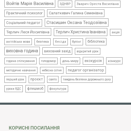
Войтів Марія Василівна
ЗДНВР
Зварич Ореста Василівна
Салаткевич Галина Семенівна
Практичний психолог
Стасишин Оксана Теодозіївна
Соціальний педагог
Терлич Леся Йосипівна
Терлич Христина Іванівна
акція
бібліотека
безпека
бесіда
булінг
англійська мова
виховна година
виховний захід
відкритий урок
екскурсія
день миру
конкурс
голодомор
година спілкування
педагог організатор
методичне навчання
небесна сотня
проєкт
свято
тиждень безпеки дорожнього руху
перший урок
флешмоб
уроки ЯДС
фізкультура
КОРИСНІ ПОСИЛАННЯ