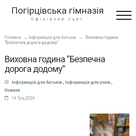
Перейти
Погірцівська гімназія
до
вмісту
Офіційний сайт
(натисніть
Enter)
Головна
→
Інформація для батьків
→
Виховна година
“Безпечна дорога додому”
Виховна година “Безпечна
дорога додому”
,
,
Інформація для батьків
Інформація для учнів
Новини
14 Тра,2026