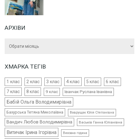
АРХІВИ
Архіви
ХМАРКА ТЕГІВ
4 клас
1 клас
2 клас
3 клас
5 клас
6 клас
7 клас
8 клас
9 клас
Іванчак Руслана Іванівна
Бабій Ольга Володимирівна
Бахурська Тетяна Миколаївна
Ваврущак Юлія Степанівна
Вандич Любов Володимирівна
Васьків Ганна Юліанівна
Витичак Ірина Ігорівна
Виховна година