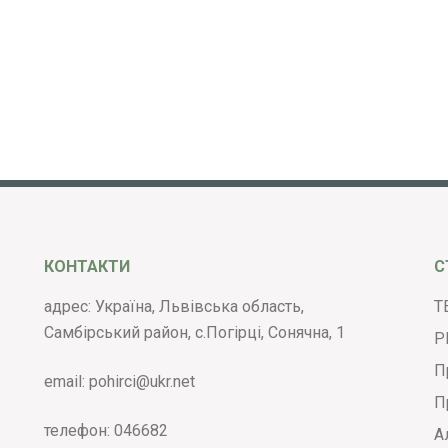
КОНТАКТИ
С
адрес: Україна, Львівська область,
Т
Самбірський район, с.Погірці, Сонячна, 1
Р
П
email:
pohirci@ukr.net
П
телефон:
046682
А