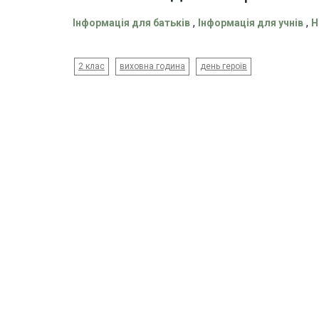
,
,
Інформація для батьків
Інформація для учнів
Н
2 клас
виховна година
день героїв