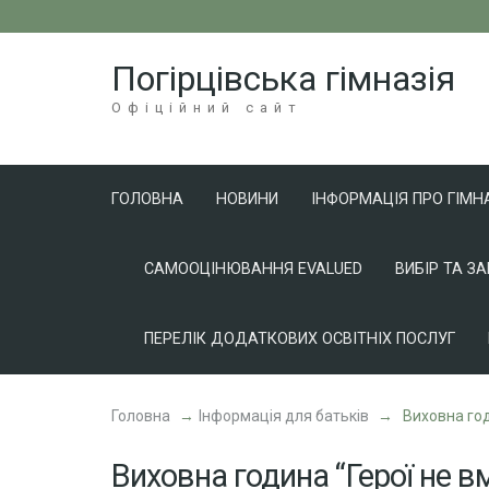
Перейти
до
Погірцівська гімназія
вмісту
(натисніть
Офіційний сайт
Enter)
ГОЛОВНА
НОВИНИ
ІНФОРМАЦІЯ ПРО ГІМН
САМООЦІНЮВАННЯ EVALUED
ВИБІР ТА З
ПЕРЕЛІК ДОДАТКОВИХ ОСВІТНІХ ПОСЛУГ
Головна
→
Інформація для батьків
→
Виховна год
Виховна година “Герої не 