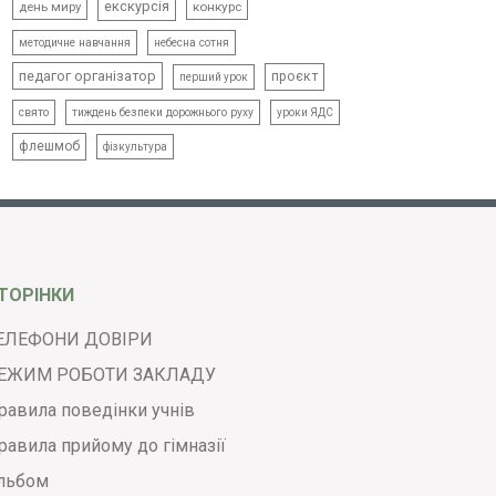
екскурсія
день миру
конкурс
методичне навчання
небесна сотня
педагог організатор
проєкт
перший урок
свято
тиждень безпеки дорожнього руху
уроки ЯДС
флешмоб
фізкультура
ТОРІНКИ
ЕЛЕФОНИ ДОВІРИ
ЕЖИМ РОБОТИ ЗАКЛАДУ
равила поведінки учнів
равила прийому до гімназії
льбом