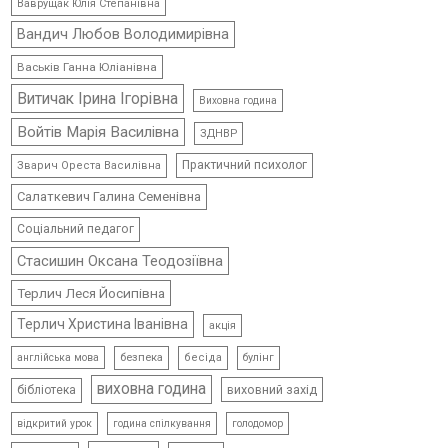
Ваврущак Юлія Степанівна
Вандич Любов Володимирівна
Васьків Ганна Юліанівна
Витичак Ірина Ігорівна
Виховна година
Войтів Марія Василівна
ЗДНВР
Практичний психолог
Зварич Ореста Василівна
Салаткевич Галина Семенівна
Соціальний педагог
Стасишин Оксана Теодозіївна
Терлич Леся Йосипівна
Терлич Христина Іванівна
акція
безпека
бесіда
булінг
англійська мова
виховна година
виховний захід
бібліотека
відкритий урок
голодомор
година спілкування