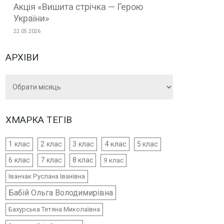
Акція «Вишита стрічка — Герою
України»
22.05.2026
АРХІВИ
Архіви
ХМАРКА ТЕГІВ
4 клас
1 клас
2 клас
3 клас
5 клас
6 клас
7 клас
8 клас
9 клас
Іванчак Руслана Іванівна
Бабій Ольга Володимирівна
Бахурська Тетяна Миколаївна