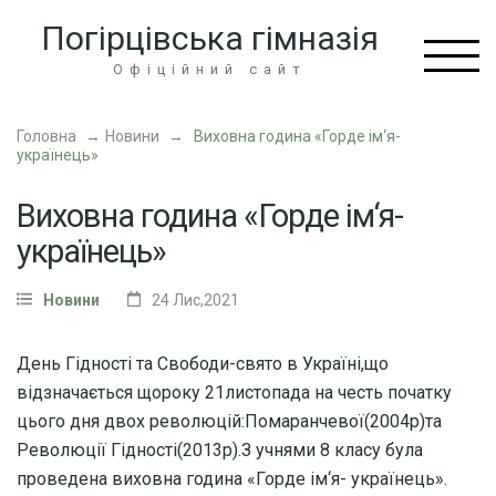
Перейти
Погірцівська гімназія
до
вмісту
Офіційний сайт
(натисніть
Enter)
Головна
→
Новини
→
Виховна година «Горде ім‘я-
українець»
Виховна година «Горде ім‘я-
українець»
Новини
24 Лис,2021
День Гідності та Свободи-свято в Україні,що
відзначається щороку 21листопада на честь початку
цього дня двох революцій:Помаранчевої(2004р)та
Революції Гідності(2013р).З учнями 8 класу була
проведена виховна година «Горде ім‘я- українець».