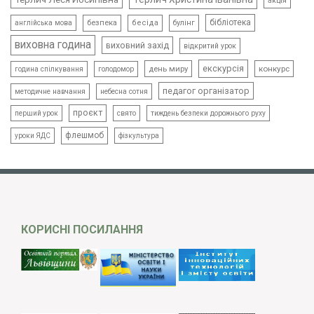
акція
бібліотека
безпека
бесіда
булінг
англійська мова
виховна година
виховний захід
відкритий урок
екскурсія
день миру
конкурс
голодомор
година спілкування
педагог організатор
методичне навчання
небесна сотня
проєкт
свято
тиждень безпеки дорожнього руху
перший урок
флешмоб
уроки ЯДС
фізкультура
КОРИСНІ ПОСИЛАННЯ