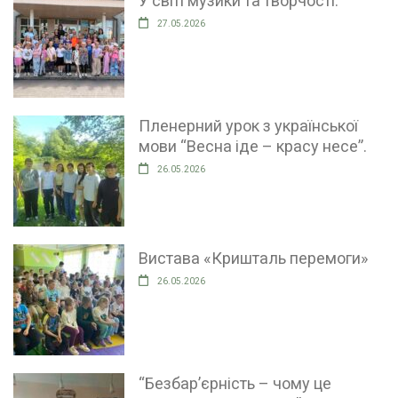
У світі музики та творчості.
27.05.2026
Пленерний урок з української
мови “Весна іде – красу несе”.
26.05.2026
Вистава «Кришталь перемоги»
26.05.2026
“Безбар’єрність – чому це