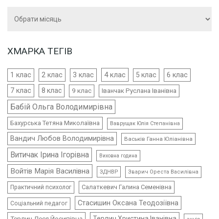
Архіви
ХМАРКА ТЕГІВ
4 клас
1 клас
2 клас
3 клас
5 клас
6 клас
7 клас
8 клас
9 клас
Іванчак Руслана Іванівна
Бабій Ольга Володимирівна
Бахурська Тетяна Миколаївна
Ваврущак Юлія Степанівна
Вандич Любов Володимирівна
Васьків Ганна Юліанівна
Витичак Ірина Ігорівна
Виховна година
Войтів Марія Василівна
ЗДНВР
Зварич Ореста Василівна
Салаткевич Галина Семенівна
Практичний психолог
Стасишин Оксана Теодозіївна
Соціальний педагог
Терлич Леся Йосипівна
Терлич Христина Іванівна