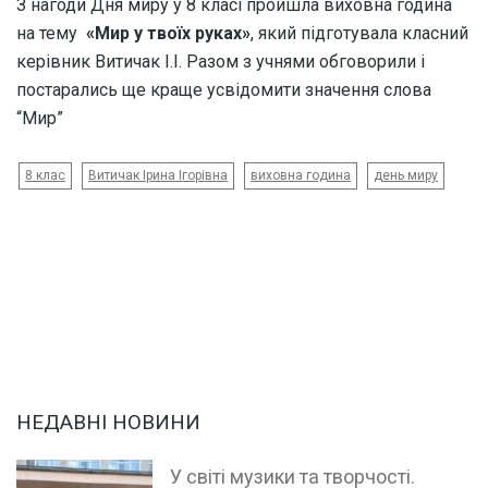
З нагоди Дня миру у 8 класі пройшла виховна година
на тему
«Мир у твоїх руках»
, який підготувала класний
керівник Витичак І.І. Разом з учнями обговорили і
постарались ще краще усвідомити значення слова
“Мир”
8 клас
Витичак Ірина Ігорівна
виховна година
день миру
НЕДАВНІ НОВИНИ
У світі музики та творчості.