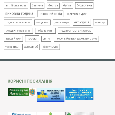
бібліотека
безпека
бесіда
булінг
англійська мова
виховна година
виховний захід
відкритий урок
екскурсія
день миру
конкурс
голодомор
година спілкування
педагог організатор
методичне навчання
небесна сотня
проєкт
свято
тиждень безпеки дорожнього руху
перший урок
флешмоб
уроки ЯДС
фізкультура
КОРИСНІ ПОСИЛАННЯ