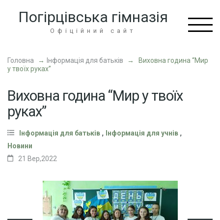
Перейти
Погірцівська гімназія
до
вмісту
Офіційний сайт
(натисніть
Enter)
Головна
→
Інформація для батьків
→
Виховна година “Мир
у твоїх руках”
Виховна година “Мир у твоїх
руках”
,
,
Інформація для батьків
Інформація для учнів
Новини
21 Вер,2022