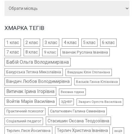
Архіви
ХМАРКА ТЕГІВ
4 клас
1 клас
2 клас
3 клас
5 клас
6 клас
7 клас
8 клас
9 клас
Іванчак Руслана Іванівна
Бабій Ольга Володимирівна
Бахурська Тетяна Миколаївна
Ваврущак Юлія Степанівна
Вандич Любов Володимирівна
Васьків Ганна Юліанівна
Витичак Ірина Ігорівна
Виховна година
Войтів Марія Василівна
ЗДНВР
Зварич Ореста Василівна
Салаткевич Галина Семенівна
Практичний психолог
Стасишин Оксана Теодозіївна
Соціальний педагог
Терлич Леся Йосипівна
Терлич Христина Іванівна
акція