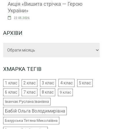
Акція «Вишита стрічка — Герою
України»
22.05.2026
АРХІВИ
Архіви
ХМАРКА ТЕГІВ
4 клас
1 клас
2 клас
3 клас
5 клас
6 клас
7 клас
8 клас
9 клас
Іванчак Руслана Іванівна
Бабій Ольга Володимирівна
Бахурська Тетяна Миколаївна