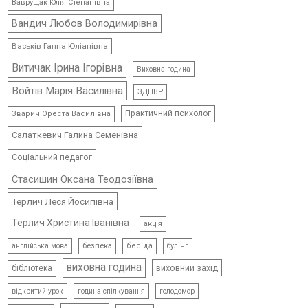
Ваврущак Юлія Степанівна
Вандич Любов Володимирівна
Васьків Ганна Юліанівна
Витичак Ірина Ігорівна
Виховна година
Войтів Марія Василівна
ЗДНВР
Практичний психолог
Зварич Ореста Василівна
Салаткевич Галина Семенівна
Соціальний педагог
Стасишин Оксана Теодозіївна
Терлич Леся Йосипівна
Терлич Христина Іванівна
акція
безпека
бесіда
булінг
англійська мова
виховна година
виховний захід
бібліотека
відкритий урок
голодомор
година спілкування