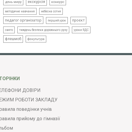
екскурсія
день миру
конкурс
методичне навчання
небесна сотня
педагог організатор
проєкт
перший урок
свято
тиждень безпеки дорожнього руху
уроки ЯДС
флешмоб
фізкультура
ТОРІНКИ
ЕЛЕФОНИ ДОВІРИ
ЕЖИМ РОБОТИ ЗАКЛАДУ
равила поведінки учнів
равила прийому до гімназії
льбом