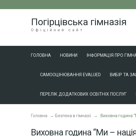
Перейти
до
Погірцівська гімназія
вмісту
(натисніть
Офіційний сайт
Enter)
ГОЛОВНА
НОВИНИ
ІНФОРМАЦІЯ ПРО ГІМН
САМООЦІНЮВАННЯ EVALUED
ВИБІР ТА З
ПЕРЕЛІК ДОДАТКОВИХ ОСВІТНІХ ПОСЛУГ
Головна
→
Безпека в гімназії
→
Виховна година “
Виховна година “Ми – нація