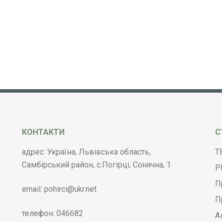
КОНТАКТИ
С
адрес: Україна, Львівська область,
Т
Самбірський район, с.Погірці, Сонячна, 1
Р
П
email:
pohirci@ukr.net
П
телефон:
046682
А