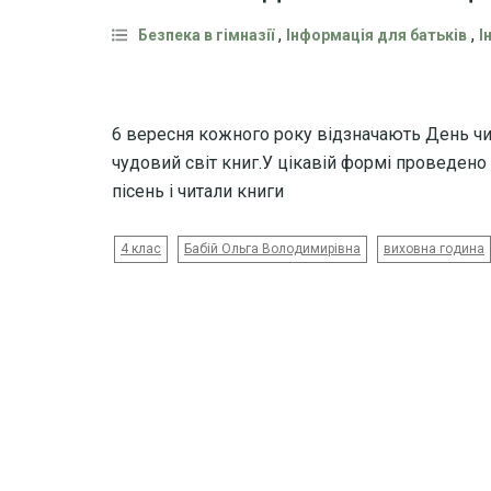
,
,
Безпека в гімназії
Інформація для батьків
І
6 вересня кожного року відзначають День чит
чудовий світ книг.У цікавій формі проведено 
пісень і читали книги
4 клас
Бабій Ольга Володимирівна
виховна година