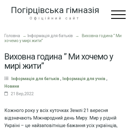
Перейти
Погірцівська гімназія
до
вмісту
Офіційний сайт
(натисніть
Enter)
Головна
→
Інформація для батьків
→
Виховна година ” Ми
хочемо у мирі жити”
Виховна година ” Ми хочемо у
мирі жити”
,
,
Інформація для батьків
Інформація для учнів
Новини
21 Вер,2022
Кожного року у всіх куточках Землі 21 вересня
відзначають Міжнародний день Миру. Мир у рідній
Україні – це найзаповітніше бажання усіх українців,