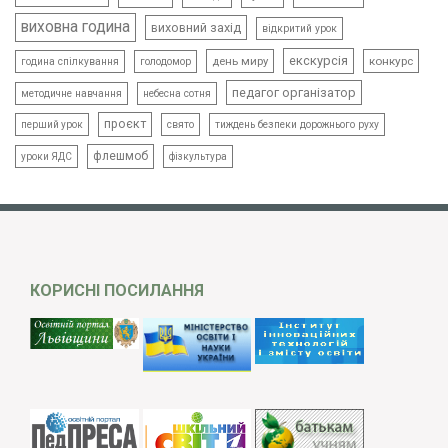
виховна година
виховний захід
відкритий урок
екскурсія
день миру
конкурс
голодомор
година спілкування
педагог організатор
методичне навчання
небесна сотня
проєкт
свято
тиждень безпеки дорожнього руху
перший урок
флешмоб
уроки ЯДС
фізкультура
КОРИСНІ ПОСИЛАННЯ