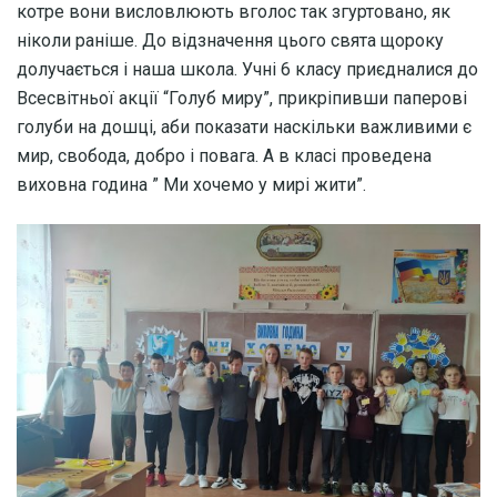
котре вони висловлюють вголос так згуртовано, як
ніколи раніше. До відзначення цього свята щороку
долучається і наша школа. Учні 6 класу приєдналися до
Всесвітньої акції “Голуб миру”, прикріпивши паперові
голуби на дошці, аби показати наскільки важливими є
мир, свобода, добро і повага. А в класі проведена
виховна година ” Ми хочемо у мирі жити”.