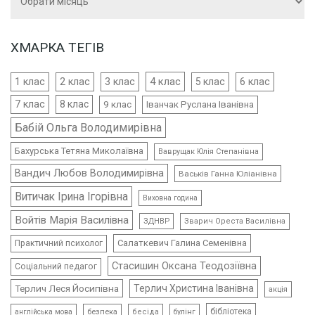
ХМАРКА ТЕГІВ
4 клас
1 клас
2 клас
3 клас
5 клас
6 клас
7 клас
8 клас
9 клас
Іванчак Руслана Іванівна
Бабій Ольга Володимирівна
Бахурська Тетяна Миколаївна
Ваврущак Юлія Степанівна
Вандич Любов Володимирівна
Васьків Ганна Юліанівна
Витичак Ірина Ігорівна
Виховна година
Войтів Марія Василівна
ЗДНВР
Зварич Ореста Василівна
Салаткевич Галина Семенівна
Практичний психолог
Стасишин Оксана Теодозіївна
Соціальний педагог
Терлич Леся Йосипівна
Терлич Христина Іванівна
акція
бібліотека
безпека
бесіда
булінг
англійська мова