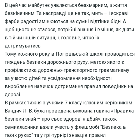
В цей час майбутнє уявляється безхмарним, а життя –
безкінечним. Та насправді це не так, мить – і яскраві
фарби радості змінюються на сумні відтінки біди. А
щоб цього не сталося, потрібні знання і вміння, як діяти
в тій чи іншій ситуації, і, головне, чітко їх
дотримуватись.
Тому кожного року в Погірцівській школі проводиться
тиждень безпеки дорожнього руху, метою якого є
профілактика дорожньо-транспортного травматизму
за участю дітей та усвідомлення необхідності
вироблення навичок дотримання правил поведінки на
дорозі.
В рамках тижня з учнями 7 класу класним керівником
Вандич Л. В. була проведена виховна година «Правила
безпеки знай – про своє здоров’ я дбай», також
семикласники взяли участь у флешмобі “Безпека в
твоїх руках” та у грі-турнірі знавців правил