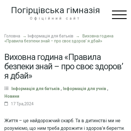
Перейти
Погірцівська гімназія
до
вмісту
Офіційний сайт
(натисніть
Enter)
Головна
→
Інформація для батьків
→
Виховна година
«Правила безпеки знай – про своє здоров’ я дбай»
Виховна година «Правила
безпеки знай – про своє здоров’
я дбай»
,
,
Інформація для батьків
Інформація для учнів
Новини
17 Тра,2024
Життя – це найдорожчий скарб. Та в дитинстві ми не
розуміємо, що ним треба дорожити і здоров’я берегти.