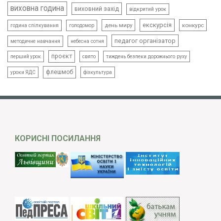
виховна година
виховний захід
відкритий урок
екскурсія
день миру
конкурс
голодомор
година спілкування
педагог організатор
методичне навчання
небесна сотня
проєкт
свято
тиждень безпеки дорожнього руху
перший урок
флешмоб
уроки ЯДС
фізкультура
КОРИСНІ ПОСИЛАННЯ