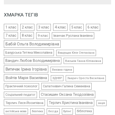
ХМАРКА ТЕГІВ
4 клас
1 клас
2 клас
3 клас
5 клас
6 клас
7 клас
8 клас
9 клас
Іванчак Руслана Іванівна
Бабій Ольга Володимирівна
Бахурська Тетяна Миколаївна
Ваврущак Юлія Степанівна
Вандич Любов Володимирівна
Васьків Ганна Юліанівна
Витичак Ірина Ігорівна
Виховна година
Войтів Марія Василівна
ЗДНВР
Зварич Ореста Василівна
Салаткевич Галина Семенівна
Практичний психолог
Стасишин Оксана Теодозіївна
Соціальний педагог
Терлич Леся Йосипівна
Терлич Христина Іванівна
акція
бібліотека
безпека
бесіда
булінг
англійська мова