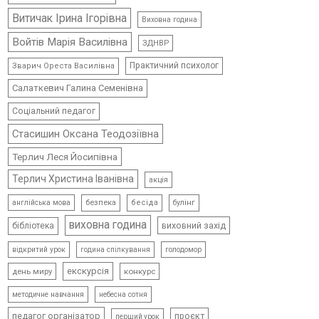
Витичак Ірина Ігорівна
Виховна година
Войтів Марія Василівна
ЗДНВР
Практичний психолог
Зварич Ореста Василівна
Салаткевич Галина Семенівна
Соціальний педагог
Стасишин Оксана Теодозіївна
Терлич Леся Йосипівна
Терлич Христина Іванівна
акція
безпека
бесіда
булінг
англійська мова
виховна година
виховний захід
бібліотека
відкритий урок
голодомор
година спілкування
екскурсія
день миру
конкурс
методичне навчання
небесна сотня
педагог організатор
проєкт
перший урок