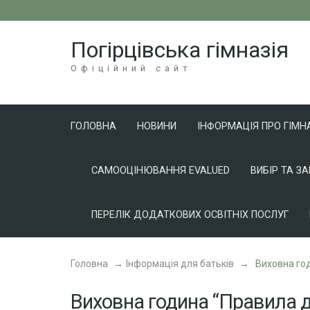
Перейти
до
Погірцівська гімназія
вмісту
(натисніть
Офіційний сайт
Enter)
ГОЛОВНА
НОВИНИ
ІНФОРМАЦІЯ ПРО ГІМН
САМООЦІНЮВАННЯ EVALUED
ВИБІР ТА З
ПЕРЕЛІК ДОДАТКОВИХ ОСВІТНІХ ПОСЛУГ
Головна
→
Інформація для батьків
→
Виховна год
Виховна година “Правила до