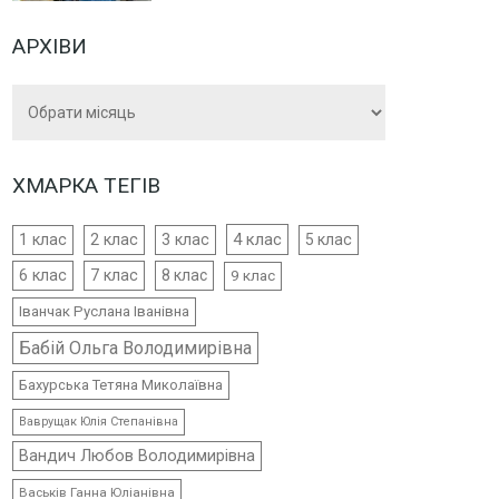
АРХІВИ
Архіви
ХМАРКА ТЕГІВ
4 клас
1 клас
2 клас
3 клас
5 клас
6 клас
7 клас
8 клас
9 клас
Іванчак Руслана Іванівна
Бабій Ольга Володимирівна
Бахурська Тетяна Миколаївна
Ваврущак Юлія Степанівна
Вандич Любов Володимирівна
Васьків Ганна Юліанівна