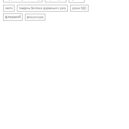
свято
тиждень безпеки дорожнього руху
уроки ЯДС
флешмоб
фізкультура