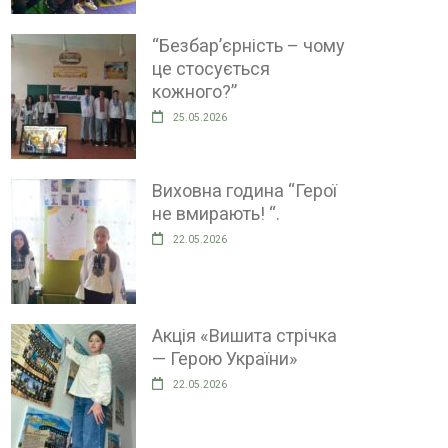
“Безбар’єрність – чому
це стосується
кожного?”
25.05.2026
Виховна година “Герої
не вмирають! “.
22.05.2026
Акція «Вишита стрічка
— Герою України»
22.05.2026