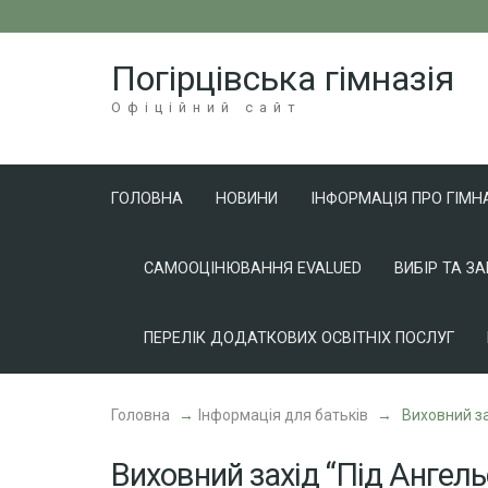
Перейти
до
Погірцівська гімназія
вмісту
(натисніть
Офіційний сайт
Enter)
ГОЛОВНА
НОВИНИ
ІНФОРМАЦІЯ ПРО ГІМН
САМООЦІНЮВАННЯ EVALUED
ВИБІР ТА З
ПЕРЕЛІК ДОДАТКОВИХ ОСВІТНІХ ПОСЛУГ
Головна
→
Інформація для батьків
→
Виховний за
Виховний захід “Під Ангел