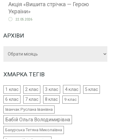
Акція «Вишита стрічка — Герою
України»
22.05.2026
АРХІВИ
Архіви
ХМАРКА ТЕГІВ
4 клас
1 клас
2 клас
3 клас
5 клас
6 клас
7 клас
8 клас
9 клас
Іванчак Руслана Іванівна
Бабій Ольга Володимирівна
Бахурська Тетяна Миколаївна