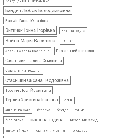
Ваврущак Юлія Степанівна
Вандич Любов Володимирівна
Васьків Ганна Юліанівна
Витичак Ірина Ігорівна
Виховна година
Войтів Марія Василівна
ЗДНВР
Практичний психолог
Зварич Ореста Василівна
Салаткевич Галина Семенівна
Соціальний педагог
Стасишин Оксана Теодозіївна
Терлич Леся Йосипівна
Терлич Христина Іванівна
акція
безпека
бесіда
булінг
англійська мова
виховна година
виховний захід
бібліотека
відкритий урок
голодомор
година спілкування