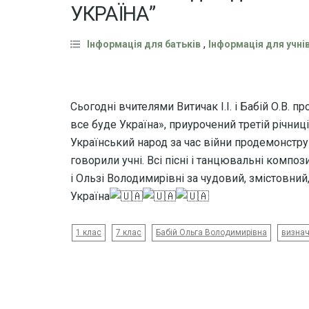
УКРАЇНА”
,
Інформація для батьків
Інформація для учні
Сьогодні вчителями Витичак І.І. і Бабій О.В.
все буде Україна», приурочений третій річниц
Український народ за час війни продемонструв
говорили учні. Всі пісні і танцювальні композ
і Ользі Володимирівні за чудовий, змістовний,
Україна
1 клас
7 клас
Бабій Ольга Володимирівна
визнач