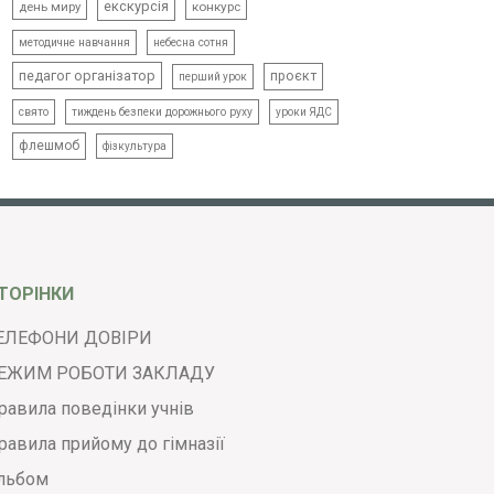
екскурсія
день миру
конкурс
методичне навчання
небесна сотня
педагог організатор
проєкт
перший урок
свято
тиждень безпеки дорожнього руху
уроки ЯДС
флешмоб
фізкультура
ТОРІНКИ
ЕЛЕФОНИ ДОВІРИ
ЕЖИМ РОБОТИ ЗАКЛАДУ
равила поведінки учнів
равила прийому до гімназії
льбом