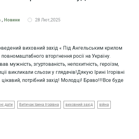
,
в
Новини
28 Лют,2025
 проведений виховний захід « Під Ангельським крилом
і повномаштабного вторгнення росії на Україну.
ав мужність, згуртованість, непохитність, героїзм,
иції викликали сльози у глядачів!Дякую Ірині Ігорівні
 цікавий, потрібний захід! Молодці! Браво!!!Все буде
ні дати
Витичак Ірина Ігорівна
виховний захід
війна