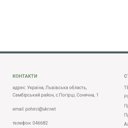
КОНТАКТИ
С
адрес: Україна, Львівська область,
Т
Самбірський район, с.Погірці, Сонячна, 1
Р
П
email:
pohirci@ukr.net
П
телефон:
046682
А