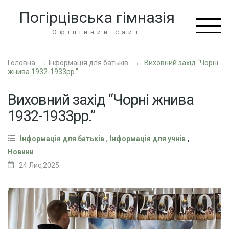
Перейти
Погірцівська гімназія
до
вмісту
Офіційний сайт
(натисніть
Enter)
Головна
→
Інформація для батьків
→
Виховний захід “Чорні
жнива 1932-1933рр.”
Виховний захід “Чорні жнива
1932-1933рр.”
,
,
Інформація для батьків
Інформація для учнів
Новини
24 Лис,2025