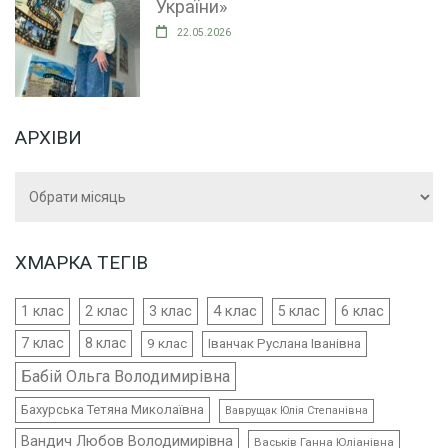
України»
22.05.2026
АРХІВИ
Архіви
ХМАРКА ТЕГІВ
4 клас
1 клас
2 клас
3 клас
5 клас
6 клас
7 клас
8 клас
9 клас
Іванчак Руслана Іванівна
Бабій Ольга Володимирівна
Бахурська Тетяна Миколаївна
Ваврущак Юлія Степанівна
Вандич Любов Володимирівна
Васьків Ганна Юліанівна