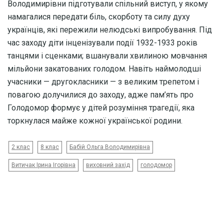
Володимирівни підготували спільний виступ, у якому
намагалися передати біль, скорботу та силу духу
українців, які пережили нелюдські випробування. Під
час заходу діти інценізували події 1932-1933 років
танцями і сценками; вшанували хвилиною мовчання
мільйони закатованих голодом. Навіть наймолодші
учасники — другокласники — з великим трепетом і
повагою долучилися до заходу, адже пам’ять про
Голодомор формує у дітей розуміння трагедії, яка
торкнулася майже кожної української родини.
2 клас
8 клас
Бабій Ольга Володимирівна
Витичак Ірина Ігорівна
виховний захід
голодомор