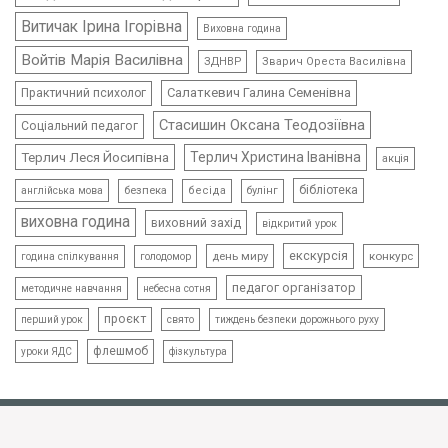
Витичак Ірина Ігорівна
Виховна година
Войтів Марія Василівна
ЗДНВР
Зварич Ореста Василівна
Салаткевич Галина Семенівна
Практичний психолог
Стасишин Оксана Теодозіївна
Соціальний педагог
Терлич Леся Йосипівна
Терлич Христина Іванівна
акція
бібліотека
безпека
бесіда
булінг
англійська мова
виховна година
виховний захід
відкритий урок
екскурсія
день миру
конкурс
голодомор
година спілкування
педагог організатор
методичне навчання
небесна сотня
проєкт
свято
тиждень безпеки дорожнього руху
перший урок
флешмоб
уроки ЯДС
фізкультура