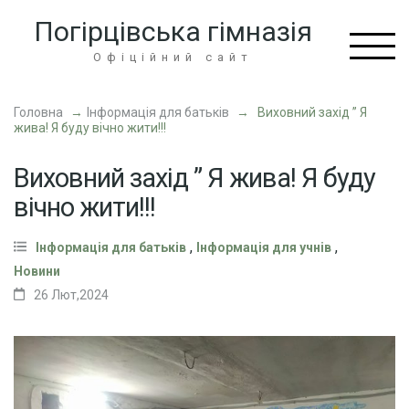
Перейти
Погірцівська гімназія
до
вмісту
Офіційний сайт
(натисніть
Enter)
Головна
→
Інформація для батьків
→
Виховний захід ” Я
жива! Я буду вічно жити!!!
Виховний захід ” Я жива! Я буду
вічно жити!!!
,
,
Інформація для батьків
Інформація для учнів
Новини
26 Лют,2024