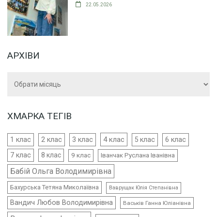
22.05.2026
АРХІВИ
Архіви
ХМАРКА ТЕГІВ
4 клас
1 клас
2 клас
3 клас
5 клас
6 клас
7 клас
8 клас
9 клас
Іванчак Руслана Іванівна
Бабій Ольга Володимирівна
Бахурська Тетяна Миколаївна
Ваврущак Юлія Степанівна
Вандич Любов Володимирівна
Васьків Ганна Юліанівна