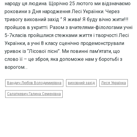
народу ця людина. Щорічно 25 лютого ми відзначаємо
роковини з Дня народження Лесі Українки. Через
тривогу виховний захід ” Я жива! Я буду вічно жити!!!
пройшов в укритті. Разом з вчителями-філологами учні
5-7класів пройшлися стежками життя і творчості Лесі
Українки, а учні 8 класу сценічно продемонстрували
уривок із “Лісової пісні”. Ми повинні пам’ятати, що
слово її – це зброя, яка допоможе нам у боротьбі з
ворогом…
Вандич Любов Володимирівна
виховний захід
Леся Українка
Салаткевич Галина Семенівна