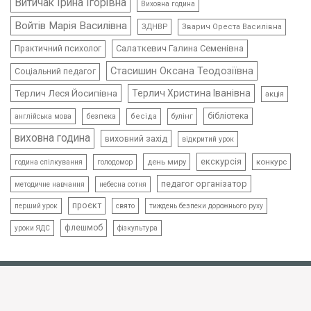
Витичак Ірина Ігорівна
Виховна година
Войтів Марія Василівна
ЗДНВР
Зварич Ореста Василівна
Салаткевич Галина Семенівна
Практичний психолог
Стасишин Оксана Теодозіївна
Соціальний педагог
Терлич Леся Йосипівна
Терлич Христина Іванівна
акція
бібліотека
безпека
бесіда
булінг
англійська мова
виховна година
виховний захід
відкритий урок
екскурсія
день миру
конкурс
голодомор
година спілкування
педагог організатор
методичне навчання
небесна сотня
проєкт
свято
тиждень безпеки дорожнього руху
перший урок
флешмоб
уроки ЯДС
фізкультура