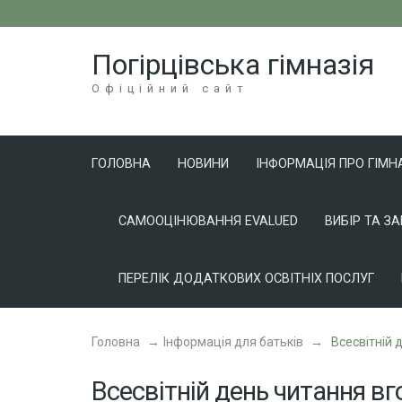
Перейти
до
Погірцівська гімназія
вмісту
(натисніть
Офіційний сайт
Enter)
ГОЛОВНА
НОВИНИ
ІНФОРМАЦІЯ ПРО ГІМН
САМООЦІНЮВАННЯ EVALUED
ВИБІР ТА З
ПЕРЕЛІК ДОДАТКОВИХ ОСВІТНІХ ПОСЛУГ
Головна
→
Інформація для батьків
→
Всесвітній 
Всесвітній день читання вг