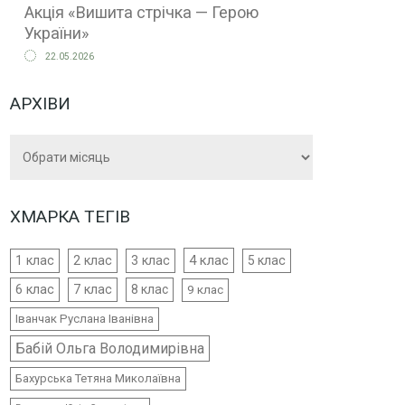
Акція «Вишита стрічка — Герою
України»
22.05.2026
АРХІВИ
Архіви
ХМАРКА ТЕГІВ
4 клас
1 клас
2 клас
3 клас
5 клас
6 клас
7 клас
8 клас
9 клас
Іванчак Руслана Іванівна
Бабій Ольга Володимирівна
Бахурська Тетяна Миколаївна