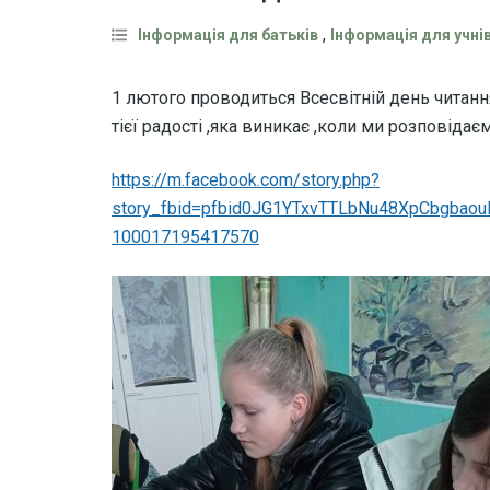
,
Інформація для батьків
Інформація для учні
1 лютого проводиться Всесвітній день читання
тієї радості ,яка виникає ,коли ми розповідаєм
https://m.facebook.com/story.php?
story_fbid=pfbid0JG1YTxvTTLbNu48XpCbgba
100017195417570