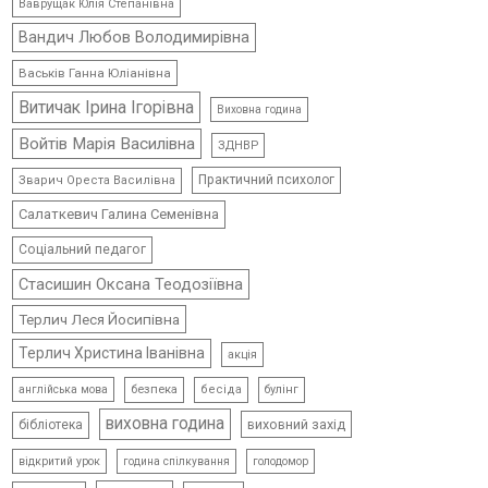
Ваврущак Юлія Степанівна
Вандич Любов Володимирівна
Васьків Ганна Юліанівна
Витичак Ірина Ігорівна
Виховна година
Войтів Марія Василівна
ЗДНВР
Практичний психолог
Зварич Ореста Василівна
Салаткевич Галина Семенівна
Соціальний педагог
Стасишин Оксана Теодозіївна
Терлич Леся Йосипівна
Терлич Христина Іванівна
акція
безпека
бесіда
булінг
англійська мова
виховна година
виховний захід
бібліотека
відкритий урок
голодомор
година спілкування