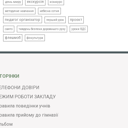
екскурсія
день миру
конкурс
методичне навчання
небесна сотня
педагог організатор
проєкт
перший урок
свято
тиждень безпеки дорожнього руху
уроки ЯДС
флешмоб
фізкультура
ТОРІНКИ
ЕЛЕФОНИ ДОВІРИ
ЕЖИМ РОБОТИ ЗАКЛАДУ
равила поведінки учнів
равила прийому до гімназії
льбом