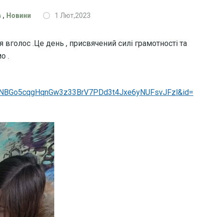
,
в
Новини
1 Лют,2023
 вголос .Це день , присвячений силі грамотності та
о .
ouNBGo5cqgHqnGw3z33BrV7PDd3t4Jxe6yNUFsvJFzl&id=