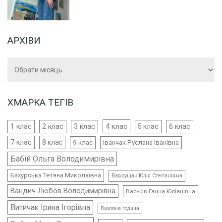
АРХІВИ
Архіви
ХМАРКА ТЕГІВ
4 клас
1 клас
2 клас
3 клас
5 клас
6 клас
7 клас
8 клас
9 клас
Іванчак Руслана Іванівна
Бабій Ольга Володимирівна
Бахурська Тетяна Миколаївна
Ваврущак Юлія Степанівна
Вандич Любов Володимирівна
Васьків Ганна Юліанівна
Витичак Ірина Ігорівна
Виховна година