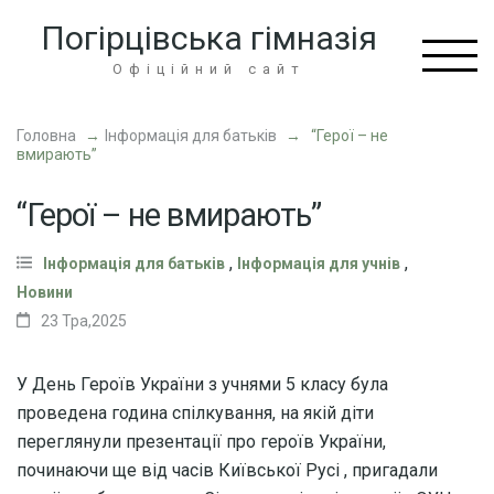
Перейти
Погірцівська гімназія
до
вмісту
Офіційний сайт
(натисніть
Enter)
Головна
→
Інформація для батьків
→
“Герої – не
вмирають”
“Герої – не вмирають”
,
,
Інформація для батьків
Інформація для учнів
Новини
23 Тра,2025
У День Героїв України з учнями 5 класу була
проведена година спілкування, на якій діти
переглянули презентації про героїв України,
починаючи ще від часів Київської Русі , пригадали