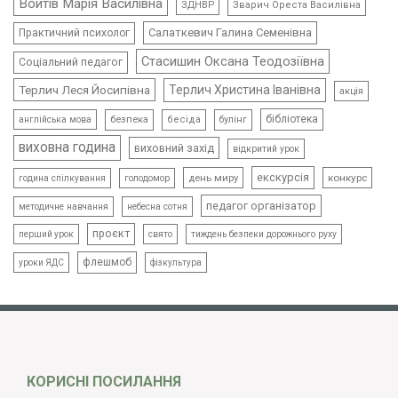
Войтів Марія Василівна
ЗДНВР
Зварич Ореста Василівна
Салаткевич Галина Семенівна
Практичний психолог
Стасишин Оксана Теодозіївна
Соціальний педагог
Терлич Леся Йосипівна
Терлич Христина Іванівна
акція
бібліотека
безпека
бесіда
булінг
англійська мова
виховна година
виховний захід
відкритий урок
екскурсія
день миру
конкурс
голодомор
година спілкування
педагог організатор
методичне навчання
небесна сотня
проєкт
свято
тиждень безпеки дорожнього руху
перший урок
флешмоб
уроки ЯДС
фізкультура
КОРИСНІ ПОСИЛАННЯ