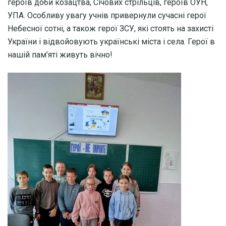
героїв доби козацтва, Січових стрільців, героїв ОУН,
УПА. Особливу увагу учнів привернули сучасні герої
Небесної сотні, а також герої ЗСУ, які стоять на захисті
України і відвойовують українські міста і села. Герої в
нашій пам’яті живуть вічно!