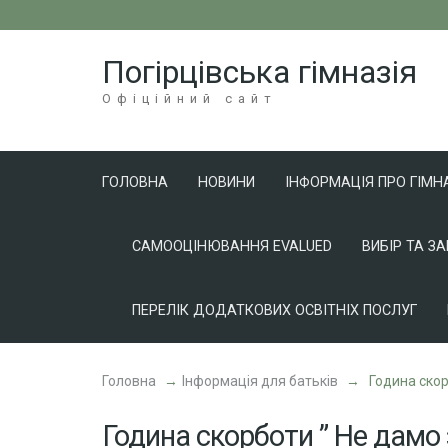
Перейти
до
Погірцівська гімназія
вмісту
(натисніть
Офіційний сайт
Enter)
ГОЛОВНА
НОВИНИ
ІНФОРМАЦІЯ ПРО ГІМН
САМООЦІНЮВАННЯ EVALUED
ВИБІР ТА З
ПЕРЕЛІК ДОДАТКОВИХ ОСВІТНІХ ПОСЛУГ
Головна
→
Інформація для батьків
→
Година скор
Година скорботи ” Не дамо 