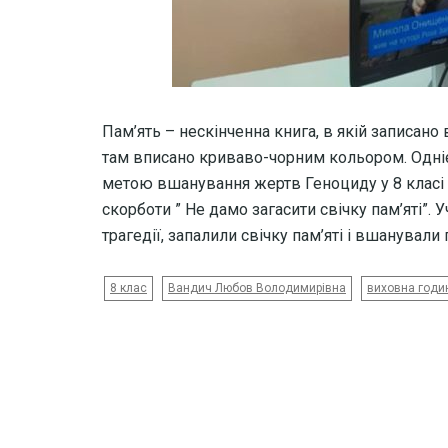
Пам’ять – нескінченна книга, в якій записано в
там вписано криваво-чорним кольором. Одніє
метою вшанування жертв Геноциду у 8 класі П
скорботи ” Не дамо загасити свічку пам’яті”. 
трагедії, запалили свічку пам’яті і вшанувал
8 клас
Вандич Любов Володимирівна
виховна годи