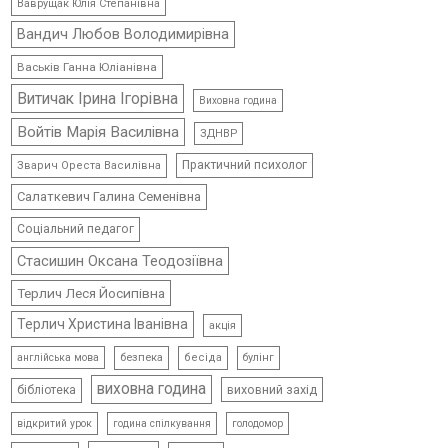
Ваврущак Юлія Степанівна
Вандич Любов Володимирівна
Васьків Ганна Юліанівна
Витичак Ірина Ігорівна
Виховна година
Войтів Марія Василівна
ЗДНВР
Практичний психолог
Зварич Ореста Василівна
Салаткевич Галина Семенівна
Соціальний педагог
Стасишин Оксана Теодозіївна
Терлич Леся Йосипівна
Терлич Христина Іванівна
акція
безпека
бесіда
булінг
англійська мова
виховна година
виховний захід
бібліотека
відкритий урок
голодомор
година спілкування