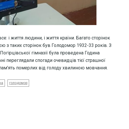
се: і життя людини, і життя країни. Багато сторінок
ю з таких сторінок був Голодомор 1932-33 років. З
огірцівської гімназії була проведена Година
Учні переглядали спогади очевидців тієї страшної
и пам’ять померлих від голоду хвилиною мовчання.
на
голодомор