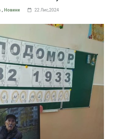
,
в
Новини
22 Лис,2024