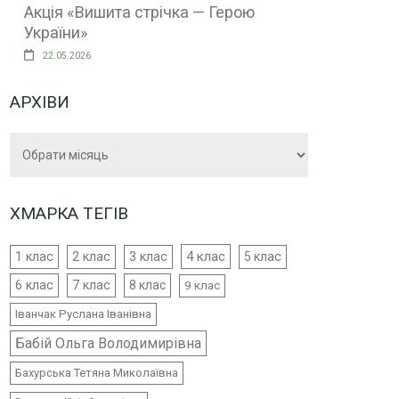
Акція «Вишита стрічка — Герою
України»
22.05.2026
АРХІВИ
Архіви
ХМАРКА ТЕГІВ
4 клас
1 клас
2 клас
3 клас
5 клас
6 клас
7 клас
8 клас
9 клас
Іванчак Руслана Іванівна
Бабій Ольга Володимирівна
Бахурська Тетяна Миколаївна