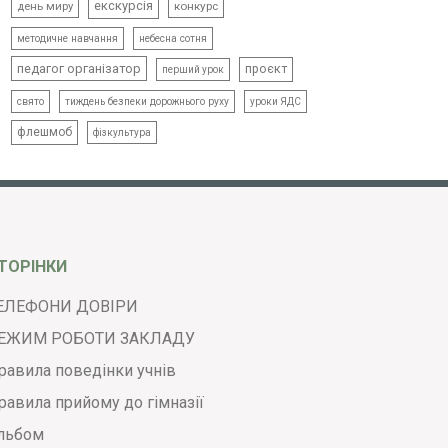
екскурсія
день миру
конкурс
методичне навчання
небесна сотня
педагог організатор
проєкт
перший урок
свято
тиждень безпеки дорожнього руху
уроки ЯДС
флешмоб
фізкультура
ТОРІНКИ
ЕЛЕФОНИ ДОВІРИ
ЕЖИМ РОБОТИ ЗАКЛАДУ
равила поведінки учнів
равила прийому до гімназії
льбом