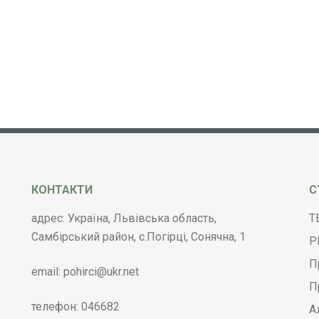
КОНТАКТИ
С
адрес: Україна, Львівська область,
Т
Самбірський район, с.Погірці, Сонячна, 1
Р
П
email:
pohirci@ukr.net
П
телефон:
046682
А