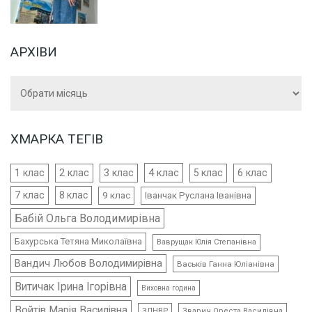
АРХІВИ
Архіви
ХМАРКА ТЕГІВ
4 клас
1 клас
2 клас
3 клас
5 клас
6 клас
7 клас
8 клас
9 клас
Іванчак Руслана Іванівна
Бабій Ольга Володимирівна
Бахурська Тетяна Миколаївна
Ваврущак Юлія Степанівна
Вандич Любов Володимирівна
Васьків Ганна Юліанівна
Витичак Ірина Ігорівна
Виховна година
Войтів Марія Василівна
ЗДНВР
Зварич Ореста Василівна