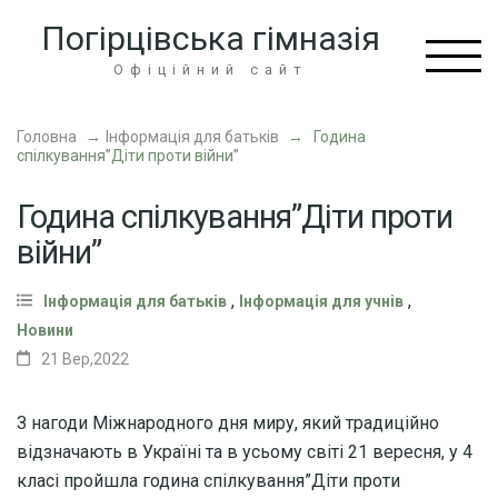
Перейти
Погірцівська гімназія
до
вмісту
Офіційний сайт
(натисніть
Enter)
Головна
→
Інформація для батьків
→
Година
спілкування”Діти проти війни”
Година спілкування”Діти проти
війни”
,
,
Інформація для батьків
Інформація для учнів
Новини
21 Вер,2022
З нагоди Міжнародного дня миру, який традиційно
відзначають в Україні та в усьому світі 21 вересня, у 4
класі пройшла година спілкування”Діти проти