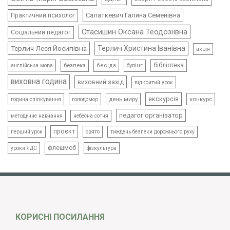
Салаткевич Галина Семенівна
Практичний психолог
Стасишин Оксана Теодозіївна
Соціальний педагог
Терлич Леся Йосипівна
Терлич Христина Іванівна
акція
бібліотека
безпека
бесіда
булінг
англійська мова
виховна година
виховний захід
відкритий урок
екскурсія
день миру
конкурс
голодомор
година спілкування
педагог організатор
методичне навчання
небесна сотня
проєкт
свято
тиждень безпеки дорожнього руху
перший урок
флешмоб
уроки ЯДС
фізкультура
КОРИСНІ ПОСИЛАННЯ