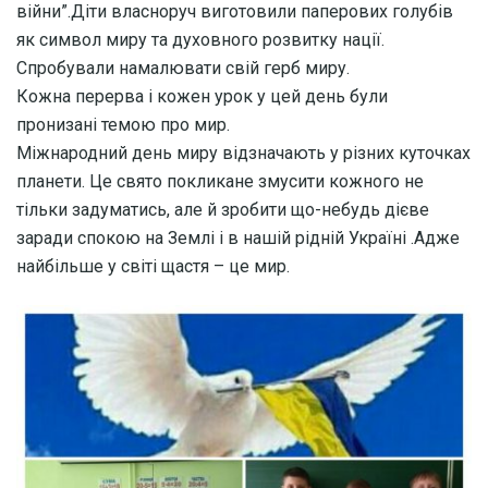
війни”.Діти власноруч виготовили паперових голубів
як символ миру та духовного розвитку нації.
Спробували намалювати свій герб миру.
Кожна перерва і кожен урок у цей день були
пронизані темою про мир.
Міжнародний день миру відзначають у різних куточках
планети. Це свято покликане змусити кожного не
тільки задуматись, але й зробити що-небудь дієве
заради спокою на Землі і в нашій рідній Україні .Адже
найбільше у світі щастя – це мир.