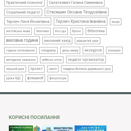
Салаткевич Галина Семенівна
Практичний психолог
Стасишин Оксана Теодозіївна
Соціальний педагог
Терлич Леся Йосипівна
Терлич Христина Іванівна
акція
бібліотека
безпека
бесіда
булінг
англійська мова
виховна година
виховний захід
відкритий урок
екскурсія
день миру
конкурс
голодомор
година спілкування
педагог організатор
методичне навчання
небесна сотня
проєкт
свято
тиждень безпеки дорожнього руху
перший урок
флешмоб
уроки ЯДС
фізкультура
КОРИСНІ ПОСИЛАННЯ