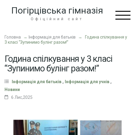
Перейти
Погірцівська гімназія
до
вмісту
Офіційний сайт
(натисніть
Enter)
Головна
→
Інформація для батьків
→
Година спілкування у
3 класі “Зупинимо булінг разом!”
Година спілкування у 3 класі
“Зупинимо булінг разом!”
,
,
Інформація для батьків
Інформація для учнів
Новини
6 Лис,2025