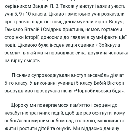
керівником Вандич Л. В. Також у виступі взяли участь
учні 5, 9 і 10 класів. Цікаво і змістовно учні розказали
про трагічні події тієї ночі, декламували вірші. Ведучі,
Гамкало Віталій і Свідрик Христина, немов гортаючи
сторінки історії, доносили до глядачів сумні факти цієї
події. Цікавою була інсценізація сценки « Зойкнула
земля», в якій мати проводжає сина, дружина чоловіка
на вірну смерть.
Піснями супроводжували виступ ансамбль дівчат
5-го класу. У виконанні учениці 5 класу Бабій Вікторії
зворушливо прозвучала пісня «Чорнобильська біда».
Щороку ми повертаємося пам’яттю і серцем до
незабутніх трагічних подій, щоб ще раз осягнути, кому
зобов’язані мирним небом над головою, можливістю
жити і ростити дітей та онуків. Ми віддаємо данину