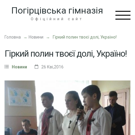
Перейти
Погірцівська гімназія
до
вмісту
Офіційний сайт
(натисніть
Enter)
Головна
→
Новини
→
Гіркий полин твоєї долі, Україно!
Гіркий полин твоєї долі, Україно!
Новини
26 Кві,2016