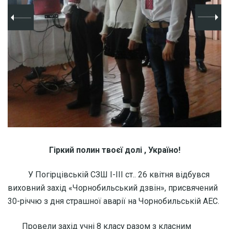
Гіркий полин твоєї долі , Україно!
У Погірцівській СЗШ І-ІІІ ст.. 26 квітня відбувся
виховний захід «Чорнобильський дзвін», присвячений
30-річчю з дня страшної аварії на Чорнобильській АЕС.
Провели захід учні 8 класу разом з класним