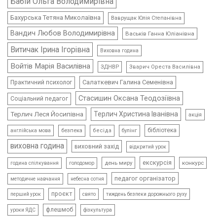
Бабій Ольга Володимирівна
Бахурська Тетяна Миколаївна
Ваврущак Юлія Степанівна
Вандич Любов Володимирівна
Васьків Ганна Юліанівна
Витичак Ірина Ігорівна
Виховна година
Войтів Марія Василівна
ЗДНВР
Зварич Ореста Василівна
Салаткевич Галина Семенівна
Практичний психолог
Стасишин Оксана Теодозіївна
Соціальний педагог
Терлич Леся Йосипівна
Терлич Христина Іванівна
акція
бібліотека
безпека
бесіда
булінг
англійська мова
виховна година
виховний захід
відкритий урок
екскурсія
день миру
конкурс
голодомор
година спілкування
педагог організатор
методичне навчання
небесна сотня
проєкт
свято
тиждень безпеки дорожнього руху
перший урок
флешмоб
уроки ЯДС
фізкультура