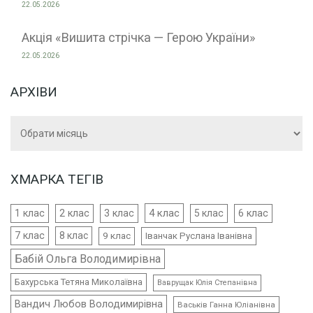
22.05.2026
Акція «Вишита стрічка — Герою України»
22.05.2026
АРХІВИ
Архіви
ХМАРКА ТЕГІВ
4 клас
1 клас
2 клас
3 клас
5 клас
6 клас
7 клас
8 клас
9 клас
Іванчак Руслана Іванівна
Бабій Ольга Володимирівна
Бахурська Тетяна Миколаївна
Ваврущак Юлія Степанівна
Вандич Любов Володимирівна
Васьків Ганна Юліанівна