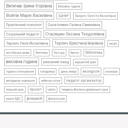
Витичак Ірина Ігорівна
Виховна година
Войтів Марія Василівна
ЗДНВР
Зварич Ореста Василівна
Салаткевич Галина Семенівна
Практичний психолог
Стасишин Оксана Теодозіївна
Соціальний педагог
Терлич Леся Йосипівна
Терлич Христина Іванівна
акція
бібліотека
безпека
бесіда
булінг
англійська мова
виховна година
виховний захід
відкритий урок
екскурсія
день миру
конкурс
голодомор
година спілкування
педагог організатор
методичне навчання
небесна сотня
проєкт
свято
тиждень безпеки дорожнього руху
перший урок
флешмоб
уроки ЯДС
фізкультура