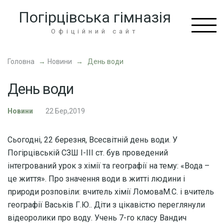
Перейти
Погірцівська гімназія
до
вмісту
Офіційний сайт
(натисніть
Enter)
Головна
→
Новини
→
День води
День води
Новини
22 Бер,2019
Сьогодні, 22 березня, Всесвітній день води. У
Погірцівській СЗШ І-ІІІ ст. був проведений
інтегрований урок з хімії та географії на тему: «Вода –
це життя». Про значення води в житті людини і
природи розповіли: вчитель хімії ЛомоваМ.С. і вчитель
географії Васьків Г.Ю.. Діти з цікавістю переглянули
відеоролики про воду. Учень 7-го класу Вандич