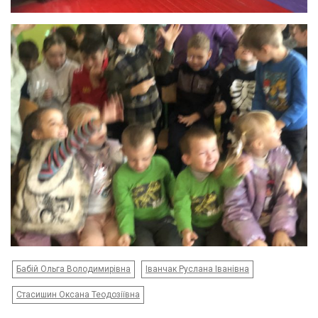
Бабій Ольга Володимирівна
Іванчак Руслана Іванівна
Стасишин Оксана Теодозіївна