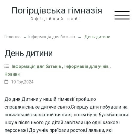
Перейти
Погірцівська гімназія
до
вмісту
Офіційний сайт
(натисніть
Enter)
Головна
→
Інформація для батьків
→
День дитини
День дитини
,
,
Інформація для батьків
Інформація для учнів
Новини
10 Гру,2024
До дня Дитини у нашій гімназії пройшло
справжнісіньке дитяче свято.Спершу діти побували на
повчальній ляльковій виставі, потім було бульбашкове
шоу,а після нього до дітей завітали ще одні казкові
персонажі.До учнів приїхали ростові ляльки, які