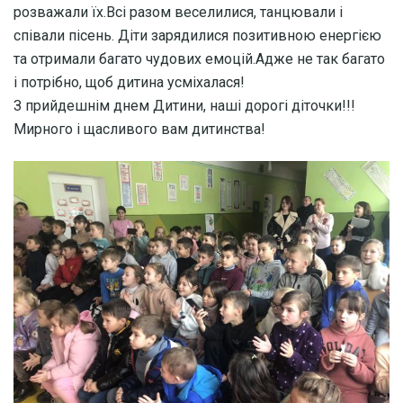
розважали їх.Всі разом веселилися, танцювали і
співали пісень. Діти зарядилися позитивною енергією
та отримали багато чудових емоцій.Адже не так багато
і потрібно, щоб дитина усміхалася!
З прийдешнім днем Дитини, наші дорогі діточки!!!
Мирного і щасливого вам дитинства!