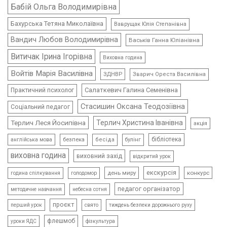
Бабій Ольга Володимирівна
Бахурська Тетяна Миколаївна
Ваврущак Юлія Степанівна
Вандич Любов Володимирівна
Васьків Ганна Юліанівна
Витичак Ірина Ігорівна
Виховна година
Войтів Марія Василівна
ЗДНВР
Зварич Ореста Василівна
Салаткевич Галина Семенівна
Практичний психолог
Стасишин Оксана Теодозіївна
Соціальний педагог
Терлич Леся Йосипівна
Терлич Христина Іванівна
акція
бібліотека
безпека
бесіда
булінг
англійська мова
виховна година
виховний захід
відкритий урок
екскурсія
день миру
конкурс
голодомор
година спілкування
педагог організатор
методичне навчання
небесна сотня
проєкт
свято
тиждень безпеки дорожнього руху
перший урок
флешмоб
уроки ЯДС
фізкультура