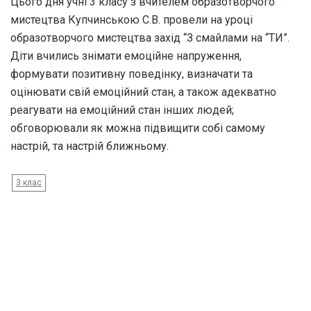
Цього дня учні 3 класу з вчителем образотворчого
мистецтва Купчинською С.В. провели на уроці
образотворчого мистецтва захід “З смайлами на “ТИ”.
Діти вчились знімати емоційне напруження,
формувати позитивну поведінку, визначати та
оцінювати свій емоційний стан, а також адекватно
реагувати на емоційний стан інших людей;
обговорювали як можна підвищити собі самому
настрій, та настрій ближньому.
3 клас