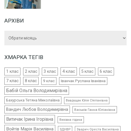
АРХІВИ
Архіви
ХМАРКА ТЕГІВ
4 клас
1 клас
2 клас
3 клас
5 клас
6 клас
7 клас
8 клас
9 клас
Іванчак Руслана Іванівна
Бабій Ольга Володимирівна
Бахурська Тетяна Миколаївна
Ваврущак Юлія Степанівна
Вандич Любов Володимирівна
Васьків Ганна Юліанівна
Витичак Ірина Ігорівна
Виховна година
Войтів Марія Василівна
ЗДНВР
Зварич Ореста Василівна