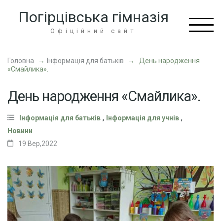
Перейти
Погірцівська гімназія
до
вмісту
Офіційний сайт
(натисніть
Enter)
Головна
→
Інформація для батьків
→
День народження
«Смайлика».
День народження «Смайлика».
,
,
Інформація для батьків
Інформація для учнів
Новини
19 Вер,2022