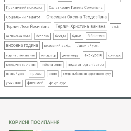
Салаткевич Галина Семенівна
Практичний психолог
Стасишин Оксана Теодозіївна
Соціальний педагог
Терлич Леся Йосипівна
Терлич Христина Іванівна
акція
бібліотека
безпека
бесіда
булінг
англійська мова
виховна година
виховний захід
відкритий урок
екскурсія
день миру
конкурс
голодомор
година спілкування
педагог організатор
методичне навчання
небесна сотня
проєкт
свято
тиждень безпеки дорожнього руху
перший урок
флешмоб
уроки ЯДС
фізкультура
КОРИСНІ ПОСИЛАННЯ