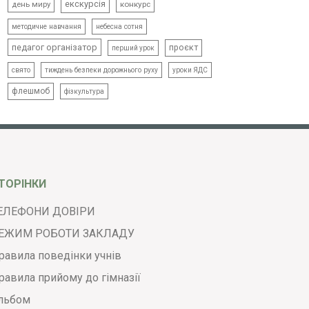
екскурсія
день миру
конкурс
методичне навчання
небесна сотня
педагог організатор
проєкт
перший урок
свято
тиждень безпеки дорожнього руху
уроки ЯДС
флешмоб
фізкультура
ТОРІНКИ
ЕЛЕФОНИ ДОВІРИ
ЕЖИМ РОБОТИ ЗАКЛАДУ
равила поведінки учнів
равила прийому до гімназії
льбом