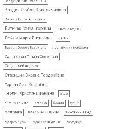
Ваврущак Юлія Степанівна
Вандич Любов Володимирівна
Васьків Ганна Юліанівна
Витичак Ірина Ігорівна
Виховна година
Войтів Марія Василівна
ЗДНВР
Практичний психолог
Зварич Ореста Василівна
Салаткевич Галина Семенівна
Соціальний педагог
Стасишин Оксана Теодозіївна
Терлич Леся Йосипівна
Терлич Христина Іванівна
акція
безпека
бесіда
булінг
англійська мова
виховна година
виховний захід
бібліотека
відкритий урок
голодомор
година спілкування