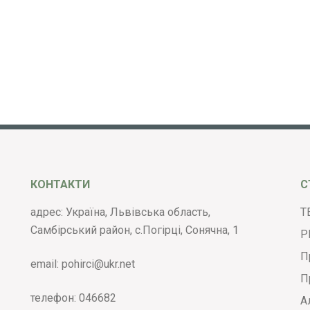
КОНТАКТИ
С
адрес: Україна, Львівська область,
Т
Самбірський район, с.Погірці, Сонячна, 1
Р
П
email:
pohirci@ukr.net
П
телефон:
046682
А