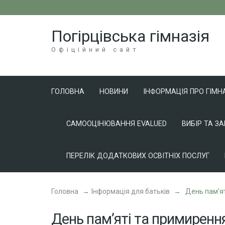
Перейти
до
Погірцівська гімназія
вмісту
(натисніть
Офіційний сайт
Enter)
ГОЛОВНА
НОВИНИ
ІНФОРМАЦІЯ ПРО ГІМН
САМООЦІНЮВАННЯ EVALUED
ВИБІР ТА З
ПЕРЕЛІК ДОДАТКОВИХ ОСВІТНІХ ПОСЛУГ
Головна
→
Інформація для батьків
→
День пам’ят
День пам’яті та примирення