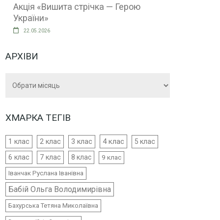
Акція «Вишита стрічка — Герою
України»
22.05.2026
АРХІВИ
Архіви
ХМАРКА ТЕГІВ
4 клас
1 клас
2 клас
3 клас
5 клас
6 клас
7 клас
8 клас
9 клас
Іванчак Руслана Іванівна
Бабій Ольга Володимирівна
Бахурська Тетяна Миколаївна