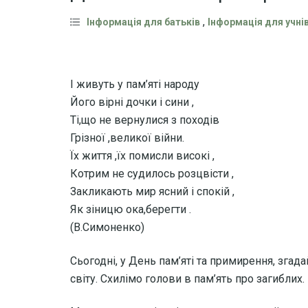
,
Інформація для батьків
Інформація для учні
І живуть у пам’яті народу
Його вірні дочки і сини ,
Ті,що не вернулися з походів
Грізної ,великої війни.
Їх життя ,їх помисли високі ,
Котрим не судилось розцвісти ,
Закликають мир ясний і спокій ,
Як зіницю ока,берегти .
(В.Симоненко)
Сьогодні, у День пам’яті та примирення, згад
світу. Схилімо голови в пам’ять про загиблих.