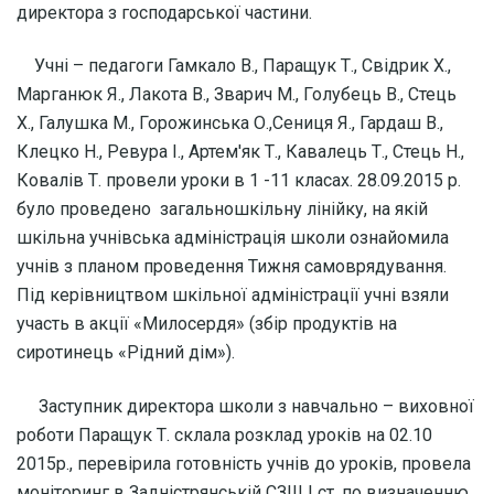
директора з господарської частини.
Учні – педагоги Гамкало В., Паращук Т., Свідрик Х.,
Марганюк Я., Лакота В., Зварич М., Голубець В., Стець
Х., Галушка М., Горожинська О.,Сениця Я., Гардаш В.,
Клецко Н., Ревура І., Артем′як Т., Кавалець Т., Стець Н.,
Ковалів Т. провели уроки в 1 -11 класах. 28.09.2015 р.
було проведено загальношкільну лінійку, на якій
шкільна учнівська адміністрація школи ознайомила
учнів з планом проведення Тижня самоврядування.
Під керівництвом шкільної адміністрації учні взяли
участь в акції «Милосердя» (збір продуктів на
сиротинець «Рідний дім»).
Заступник директора школи з навчально – виховної
роботи Паращук Т. склала розклад уроків на 02.10
2015р., перевірила готовність учнів до уроків, провела
моніторинг в Задністрянській СЗШ І ст. по визначенню