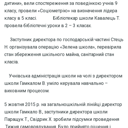
дитини», вели спостереження за поведінкою учнів 9
класу, провели «Соціометрію» на визначення лідера
класу в 5 класі. Бібліотекар школи Кавалець Т.
провела бібліотечні уроки в 2 – 3 класах.
Заступник директора по господарській частині Стець
Н. організувала операцію «Зелена школа», перевірила
стан збереження шкільного майна, санітарний стан
класів.
Учнівська адміністрація школи на чолі з директором
школи Гамкалом В. уміло керувала навчально –
виховним процесом.
5 жовтня 2015 р. на загальношкільній лінійці директор
школи Гамкало В., заступники директора школи
Паращук Т., Свідрик Х. зробили підсумки проведення
Тижня самоврядування. Було прийнято рішення і