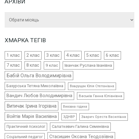
АРХІВИ
Архіви
ХМАРКА ТЕГІВ
4 клас
1 клас
2 клас
3 клас
5 клас
6 клас
7 клас
8 клас
9 клас
Іванчак Руслана Іванівна
Бабій Ольга Володимирівна
Бахурська Тетяна Миколаївна
Ваврущак Юлія Степанівна
Вандич Любов Володимирівна
Васьків Ганна Юліанівна
Витичак Ірина Ігорівна
Виховна година
Войтів Марія Василівна
ЗДНВР
Зварич Ореста Василівна
Салаткевич Галина Семенівна
Практичний психолог
Стасишин Оксана Теодозіївна
Соціальний педагог