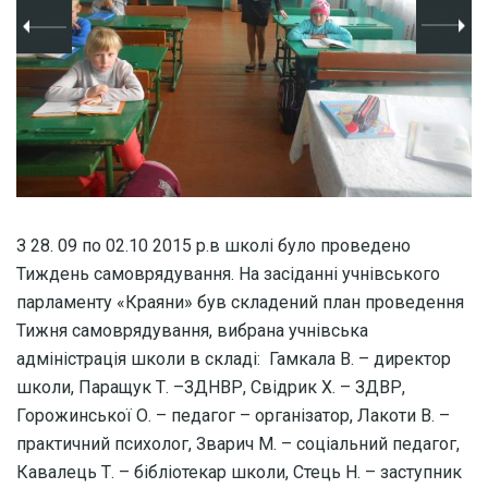
З 28. 09 по 02.10 2015 р.в школі було проведено
Тиждень самоврядування. На засіданні учнівського
парламенту «Краяни» був складений план проведення
Тижня самоврядування, вибрана учнівська
адміністрація школи в складі: Гамкала В. – директор
школи, Паращук Т. –ЗДНВР, Свідрик Х. – ЗДВР,
Горожинської О. – педагог – організатор, Лакоти В. –
практичний психолог, Зварич М. – соціальний педагог,
Кавалець Т. – бібліотекар школи, Стець Н. – заступник