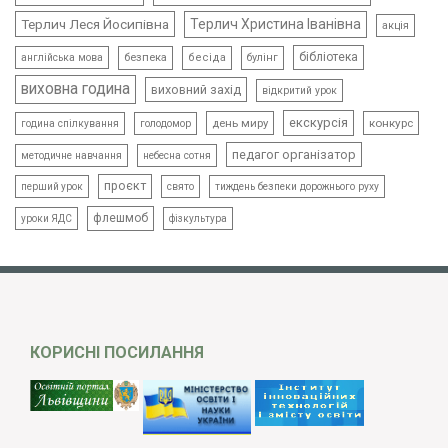
Терлич Леся Йосипівна
Терлич Христина Іванівна
акція
бібліотека
безпека
бесіда
булінг
англійська мова
виховна година
виховний захід
відкритий урок
екскурсія
день миру
конкурс
голодомор
година спілкування
педагог організатор
методичне навчання
небесна сотня
проєкт
свято
тиждень безпеки дорожнього руху
перший урок
флешмоб
уроки ЯДС
фізкультура
КОРИСНІ ПОСИЛАННЯ