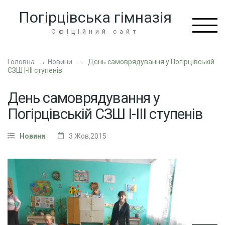
Перейти
Погірцівська гімназія
до
вмісту
Офіційний сайт
(натисніть
Enter)
Головна
→
Новини
→
День самоврядування у Погірцівській
СЗШ І-ІІІ ступенів
День самоврядування у
Погірцівській СЗШ І-ІІІ ступенів
Новини
3 Жов,2015