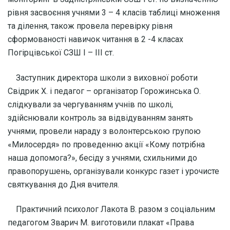
рівня засвоєння учнями 3 – 4 класів таблиці множення
та ділення, також провела перевірку рівня
сформованості навичок читання в 2 -4 класах
Погірцівської СЗШ І – ІІІ ст.
Заступник директора школи з виховної роботи
Свідрик Х. і педагог – організатор Горожинська О.
слідкували за чергуванням учнів по школі,
здійснювали контроль за відвідуванням занять
учнями, провели нараду з волонтерською групою
«Милосердя» по проведенню акції «Кому потрібна
наша допомога?», бесіду з учнями, схильними до
правопорушень, організували конкурс газет і урочисте
святкування до Дня вчителя.
Практичний психолог Лакота В. разом з соціальним
педагогом Зварич М. виготовили плакат «Права