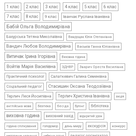
4 клас
1 клас
2 клас
3 клас
5 клас
6 клас
7 клас
8 клас
9 клас
Іванчак Руслана Іванівна
Бабій Ольга Володимирівна
Бахурська Тетяна Миколаївна
Ваврущак Юлія Степанівна
Вандич Любов Володимирівна
Васьків Ганна Юліанівна
Витичак Ірина Ігорівна
Виховна година
Войтів Марія Василівна
ЗДНВР
Зварич Ореста Василівна
Салаткевич Галина Семенівна
Практичний психолог
Стасишин Оксана Теодозіївна
Соціальний педагог
Терлич Леся Йосипівна
Терлич Христина Іванівна
акція
бібліотека
безпека
бесіда
булінг
англійська мова
виховна година
виховний захід
відкритий урок
екскурсія
день миру
конкурс
голодомор
година спілкування
педагог організатор
методичне навчання
небесна сотня