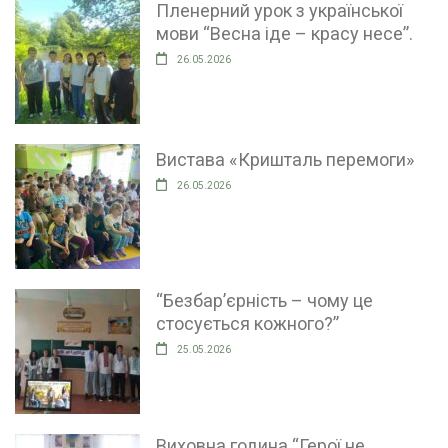
Пленерний урок з української
мови “Весна іде – красу несе”.
26.05.2026
Вистава «Кришталь перемоги»
26.05.2026
“Безбар’єрність – чому це
стосується кожного?”
25.05.2026
Виховна година “Герої не