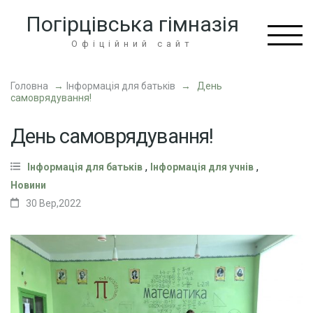
Перейти
Погірцівська гімназія
до
вмісту
Офіційний сайт
(натисніть
Enter)
Головна
→
Інформація для батьків
→
День
самоврядування!
День самоврядування!
,
,
Інформація для батьків
Інформація для учнів
Новини
30 Вер,2022