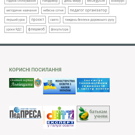
екскурсія
день миру
конкурс
голодомор
година спілкування
педагог організатор
методичне навчання
небесна сотня
проєкт
свято
тиждень безпеки дорожнього руху
перший урок
флешмоб
уроки ЯДС
фізкультура
КОРИСНІ ПОСИЛАННЯ