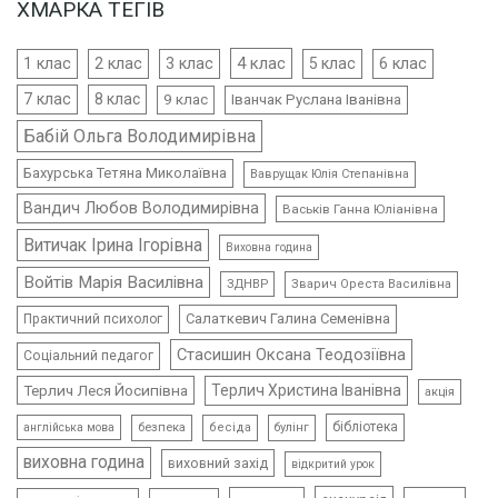
ХМАРКА ТЕГІВ
4 клас
1 клас
2 клас
3 клас
5 клас
6 клас
7 клас
8 клас
9 клас
Іванчак Руслана Іванівна
Бабій Ольга Володимирівна
Бахурська Тетяна Миколаївна
Ваврущак Юлія Степанівна
Вандич Любов Володимирівна
Васьків Ганна Юліанівна
Витичак Ірина Ігорівна
Виховна година
Войтів Марія Василівна
ЗДНВР
Зварич Ореста Василівна
Салаткевич Галина Семенівна
Практичний психолог
Стасишин Оксана Теодозіївна
Соціальний педагог
Терлич Леся Йосипівна
Терлич Христина Іванівна
акція
бібліотека
безпека
бесіда
булінг
англійська мова
виховна година
виховний захід
відкритий урок