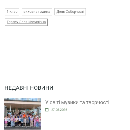
1 клас
виховна година
День Соборності
Терлич Леся Йосипівна
НЕДАВНІ НОВИНИ
У світі музики та творчості.
27.05.2026