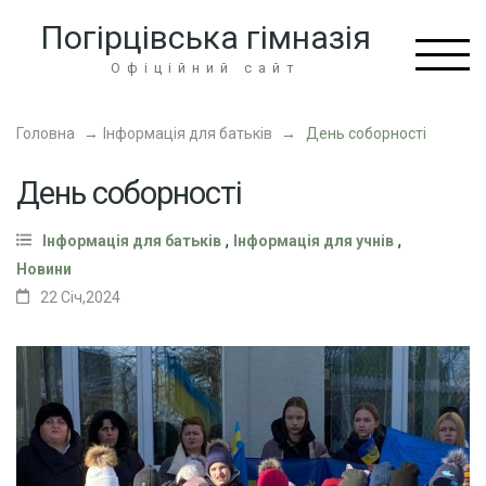
Перейти
Погірцівська гімназія
до
вмісту
Офіційний сайт
(натисніть
Enter)
Головна
→
Інформація для батьків
→
День соборності
День соборності
,
,
Інформація для батьків
Інформація для учнів
Новини
22 Січ,2024