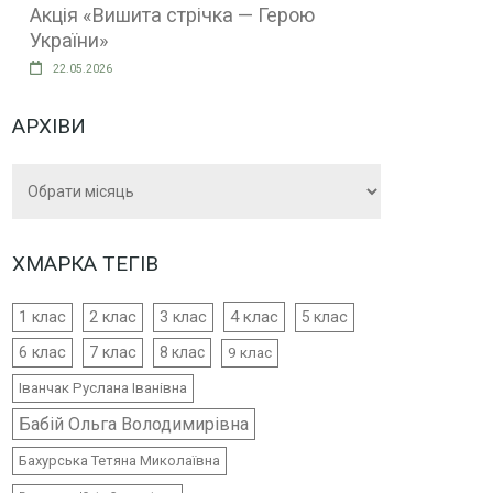
Акція «Вишита стрічка — Герою
України»
22.05.2026
АРХІВИ
Архіви
ХМАРКА ТЕГІВ
4 клас
1 клас
2 клас
3 клас
5 клас
6 клас
7 клас
8 клас
9 клас
Іванчак Руслана Іванівна
Бабій Ольга Володимирівна
Бахурська Тетяна Миколаївна