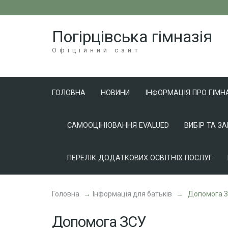
Перейти
до
Погірцівська гімназія
вмісту
(натисніть
Офіційний сайт
Enter)
ГОЛОВНА
НОВИНИ
ІНФОРМАЦІЯ ПРО ГІМН
САМООЦІНЮВАННЯ EVALUED
ВИБІР ТА З
ПЕРЕЛІК ДОДАТКОВИХ ОСВІТНІХ ПОСЛУГ
Головна
→
Інформація для батьків
→
Допомога 
Допомога ЗСУ