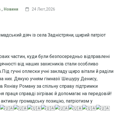
,
в
Новини
24 Лют,2026
омадський діяч із села Задністряни, щирий патріот
ових частин, куди були безпосередньо відправлені
дячності від наших захисників стали особливо
ід гучні оплески учні закладу щиро вітали й раділи
 за них. Дякую учням гімназії Шешуру Денису,
в Яхніву Роману за спільну справу підтримки
ня праця справді зігріває й допомагає на передовій!
ктивну громадську позицію, патріотизм у