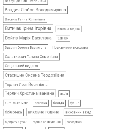
Ваврущак Юлія Степанівна
Вандич Любов Володимирівна
Васьків Ганна Юліанівна
Витичак Ірина Ігорівна
Виховна година
Войтів Марія Василівна
ЗДНВР
Практичний психолог
Зварич Ореста Василівна
Салаткевич Галина Семенівна
Соціальний педагог
Стасишин Оксана Теодозіївна
Терлич Леся Йосипівна
Терлич Христина Іванівна
акція
безпека
бесіда
булінг
англійська мова
виховна година
виховний захід
бібліотека
відкритий урок
голодомор
година спілкування