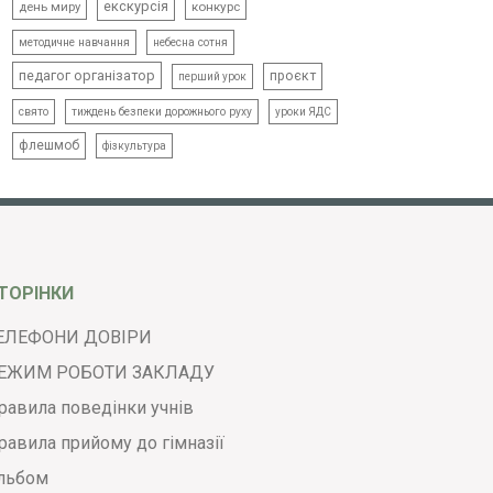
екскурсія
день миру
конкурс
методичне навчання
небесна сотня
педагог організатор
проєкт
перший урок
свято
тиждень безпеки дорожнього руху
уроки ЯДС
флешмоб
фізкультура
ТОРІНКИ
ЕЛЕФОНИ ДОВІРИ
ЕЖИМ РОБОТИ ЗАКЛАДУ
равила поведінки учнів
равила прийому до гімназії
льбом