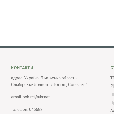
КОНТАКТИ
С
адрес: Україна, Львівська область,
Т
Самбірський район, с.Погірці, Сонячна, 1
Р
П
email:
pohirci@ukr.net
П
телефон:
046682
А