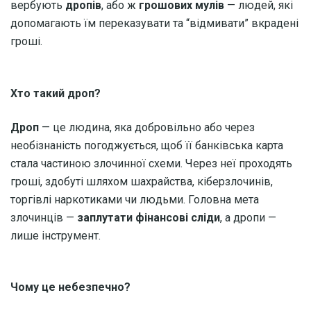
вербують
дропів
, або ж
грошових мулів
— людей, які
допомагають їм переказувати та “відмивати” вкрадені
гроші.
Хто такий дроп?
Дроп
— це людина, яка добровільно або через
необізнаність погоджується, щоб її банківська карта
стала частиною злочинної схеми. Через неї проходять
гроші, здобуті шляхом шахрайства, кіберзлочинів,
торгівлі наркотиками чи людьми. Головна мета
злочинців —
заплутати фінансові сліди
, а дропи —
лише інструмент.
Чому це небезпечно?