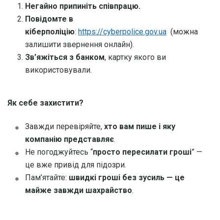
Негайно припиніть співпрацю.
Повідомте в
кіберполіцію
:
https://cyberpolice.gov.ua
(можна
залишити звернення онлайн).
Зв’яжіться з банком
, картку якого ви
використовували.
Як себе захистити?
Завжди перевіряйте,
хто вам пише
і
яку
компанію представляє
.
Не погоджуйтесь “
просто пересилати гроші
” —
це вже привід для підозри.
Пам’ятайте:
швидкі гроші без зусиль — це
майже завжди шахрайство
.