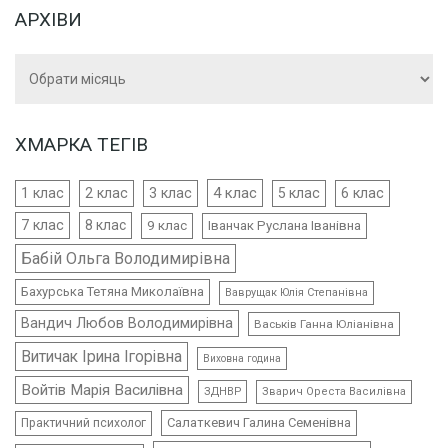
АРХІВИ
Архіви
ХМАРКА ТЕГІВ
4 клас
1 клас
2 клас
3 клас
5 клас
6 клас
7 клас
8 клас
9 клас
Іванчак Руслана Іванівна
Бабій Ольга Володимирівна
Бахурська Тетяна Миколаївна
Ваврущак Юлія Степанівна
Вандич Любов Володимирівна
Васьків Ганна Юліанівна
Витичак Ірина Ігорівна
Виховна година
Войтів Марія Василівна
ЗДНВР
Зварич Ореста Василівна
Салаткевич Галина Семенівна
Практичний психолог