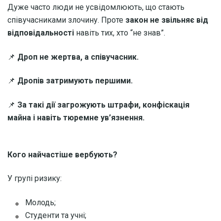
Дуже часто люди не усвідомлюють, що стають
співучасниками злочину. Проте
закон не звільняє від
відповідальності
навіть тих, хто “не знав”.
📌
Дроп не жертва, а співучасник.
📌
Дропів затримують першими.
📌
За такі дії загрожують штрафи, конфіскація
майна і навіть тюремне ув’язнення.
Кого найчастіше вербують?
У групі ризику:
Молодь;
Студенти та учні;