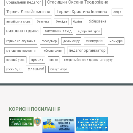
Стасишин Оксана Теодозіївна
Соціальний педагог
Терлич Леся Йосипівна
Терлич Христина Іванівна
акція
бібліотека
безпека
бесіда
булінг
англійська мова
виховна година
виховний захід
відкритий урок
екскурсія
день миру
конкурс
голодомор
година спілкування
педагог організатор
методичне навчання
небесна сотня
проєкт
свято
тиждень безпеки дорожнього руху
перший урок
флешмоб
уроки ЯДС
фізкультура
КОРИСНІ ПОСИЛАННЯ