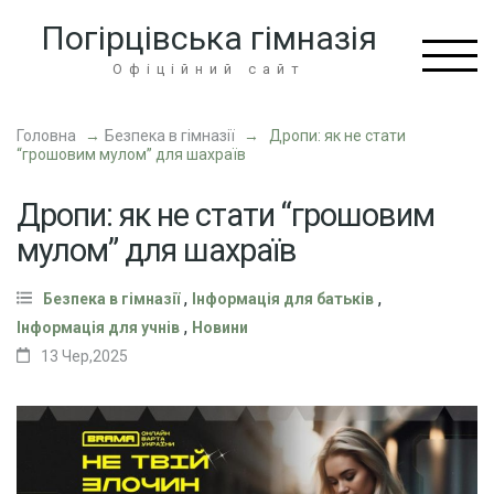
Перейти
Погірцівська гімназія
до
вмісту
Офіційний сайт
(натисніть
Enter)
Головна
→
Безпека в гімназії
→
Дропи: як не стати
“грошовим мулом” для шахраїв
Дропи: як не стати “грошовим
мулом” для шахраїв
,
,
Безпека в гімназії
Інформація для батьків
,
Інформація для учнів
Новини
13 Чер,2025