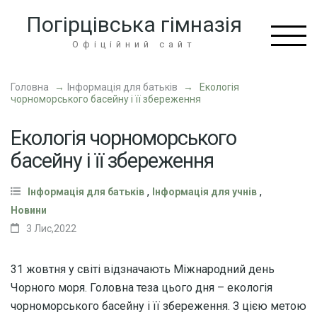
Перейти
Погірцівська гімназія
до
вмісту
Офіційний сайт
(натисніть
Enter)
Головна
→
Інформація для батьків
→
Екологія
чорноморського басейну і її збереження
Екологія чорноморського
басейну і її збереження
,
,
Інформація для батьків
Інформація для учнів
Новини
3 Лис,2022
31 жовтня у світі відзначають Міжнародний день
Чорного моря. Головна теза цього дня – екологія
чорноморського басейну і її збереження. З цією метою