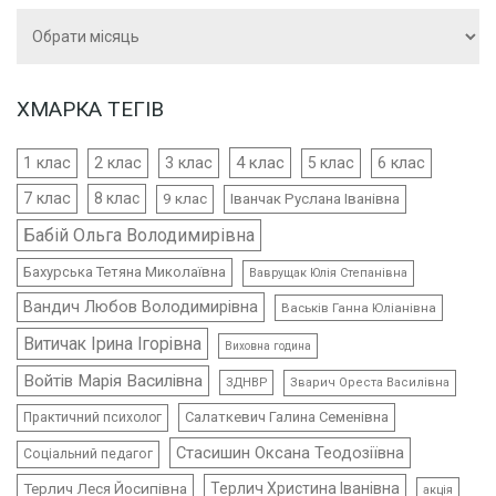
Архіви
ХМАРКА ТЕГІВ
4 клас
1 клас
2 клас
3 клас
5 клас
6 клас
7 клас
8 клас
9 клас
Іванчак Руслана Іванівна
Бабій Ольга Володимирівна
Бахурська Тетяна Миколаївна
Ваврущак Юлія Степанівна
Вандич Любов Володимирівна
Васьків Ганна Юліанівна
Витичак Ірина Ігорівна
Виховна година
Войтів Марія Василівна
ЗДНВР
Зварич Ореста Василівна
Салаткевич Галина Семенівна
Практичний психолог
Стасишин Оксана Теодозіївна
Соціальний педагог
Терлич Леся Йосипівна
Терлич Христина Іванівна
акція