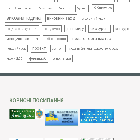
бібліотека
безпека
бесіда
булінг
англійська мова
виховна година
виховний захід
відкритий урок
екскурсія
день миру
конкурс
голодомор
година спілкування
педагог організатор
методичне навчання
небесна сотня
проєкт
свято
тиждень безпеки дорожнього руху
перший урок
флешмоб
уроки ЯДС
фізкультура
КОРИСНІ ПОСИЛАННЯ