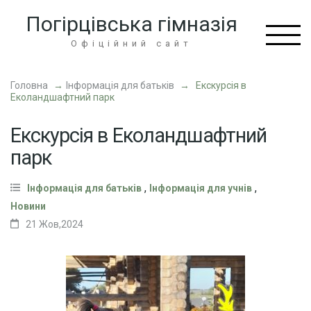
Перейти
Погірцівська гімназія
до
вмісту
Офіційний сайт
(натисніть
Enter)
Головна
→
Інформація для батьків
→
Екскурсія в
Еколандшафтний парк
Екскурсія в Еколандшафтний
парк
,
,
Інформація для батьків
Інформація для учнів
Новини
21 Жов,2024