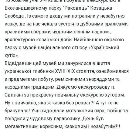
18 жовтня учні 3-4 класів побували з екскурсією в
Еколандшафтному парку “Раковець” Козацька
Слобода . Із самого входу ми потрапили у незабутню
казку, де на нас чекала зустріч із дубовими пралісами,
красивими озерами, чудовим осіннім парком ,
архітектурою козацької доби. Найбільшою окрасою
парку є музей національного етносу «Український
хутір».
Відвідавши цей музей ми занурилися в життя
української глибинки XVIII-XIX століття, ознайомилися
з предметами побуту, ремісничими знаряддями та
народними традиціям. Дякуємо екскурсоводу п.
Світлані за прекрасну повчальну екскурсію хутором.
Ну і, звичайно, яка ж казка без розваг?! А тут їх не
бракувало! Учні відвідали мотузковий парк, тюбінг та
поїздили у чудовому паравозику. День був
мегаактивним, корисним, казковим і незабутнім!!!