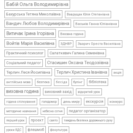
Бабій Ольга Володимирівна
Бахурська Тетяна Миколаївна
Ваврущак Юлія Степанівна
Вандич Любов Володимирівна
Васьків Ганна Юліанівна
Витичак Ірина Ігорівна
Виховна година
Войтів Марія Василівна
ЗДНВР
Зварич Ореста Василівна
Салаткевич Галина Семенівна
Практичний психолог
Стасишин Оксана Теодозіївна
Соціальний педагог
Терлич Леся Йосипівна
Терлич Христина Іванівна
акція
бібліотека
безпека
бесіда
булінг
англійська мова
виховна година
виховний захід
відкритий урок
екскурсія
день миру
конкурс
голодомор
година спілкування
педагог організатор
методичне навчання
небесна сотня
проєкт
свято
тиждень безпеки дорожнього руху
перший урок
флешмоб
уроки ЯДС
фізкультура