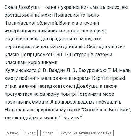
Скелі Довбуша – одне з українських «місць сили», які
розташовані на межі Львівської та Івано-
Франківської областей. Вони є в оточенні
чудернацьких кам’яних велетнів, що колись
відпочивали на дні прадавнього моря, яке
перетворилось на смарагдовий ліс. Сьогодні учні 5-7
класів Погірцівської СЗШ І-ІІІ ступенів разом з
класними керівниками
Купчинського С. В., Вандич Л. В., Бахурською Т. М. мали
змогу побачити мальовничі панорами Карпат, гірські
річки, величні і загадкові скелі Довбуша, а також
прогулятися на свіжому повітрі і отримати море
позитивних емоцій. А по дорозі додому побували в
Національно-природньому парку “Сколівські Бескиди”,
також відвідали музей ” Тустань ” .
5 клас
6 клас
7 клас
Бахурська Тетяна Миколаївна