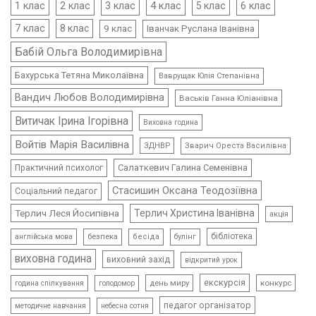
4 клас
1 клас
2 клас
3 клас
5 клас
6 клас
7 клас
8 клас
9 клас
Іванчак Руслана Іванівна
Бабій Ольга Володимирівна
Бахурська Тетяна Миколаївна
Ваврущак Юлія Степанівна
Вандич Любов Володимирівна
Васьків Ганна Юліанівна
Витичак Ірина Ігорівна
Виховна година
Войтів Марія Василівна
ЗДНВР
Зварич Ореста Василівна
Салаткевич Галина Семенівна
Практичний психолог
Стасишин Оксана Теодозіївна
Соціальний педагог
Терлич Леся Йосипівна
Терлич Христина Іванівна
акція
бібліотека
безпека
бесіда
булінг
англійська мова
виховна година
виховний захід
відкритий урок
екскурсія
день миру
конкурс
голодомор
година спілкування
педагог організатор
методичне навчання
небесна сотня