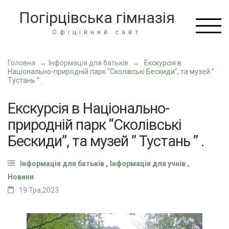
Перейти
Погірцівська гімназія
до
вмісту
Офіційний сайт
(натисніть
Enter)
Головна
→
Інформація для батьків
→
Екскурсія в
Національно-природній парк “Сколівські Бескиди”, та музей ”
Тустань ” .
Екскурсія в Національно-
природній парк “Сколівські
Бескиди”, та музей ” Тустань ” .
,
,
Інформація для батьків
Інформація для учнів
Новини
19 Тра,2023