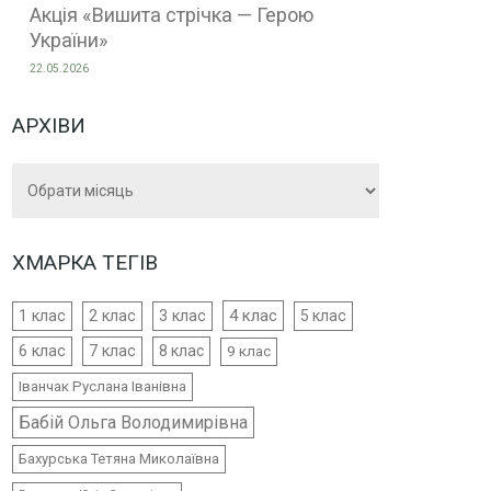
Акція «Вишита стрічка — Герою
України»
22.05.2026
АРХІВИ
Архіви
ХМАРКА ТЕГІВ
4 клас
1 клас
2 клас
3 клас
5 клас
6 клас
7 клас
8 клас
9 клас
Іванчак Руслана Іванівна
Бабій Ольга Володимирівна
Бахурська Тетяна Миколаївна