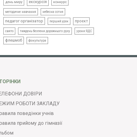
екскурсія
день миру
конкурс
методичне навчання
небесна сотня
педагог організатор
проєкт
перший урок
свято
тиждень безпеки дорожнього руху
уроки ЯДС
флешмоб
фізкультура
ТОРІНКИ
ЕЛЕФОНИ ДОВІРИ
ЕЖИМ РОБОТИ ЗАКЛАДУ
равила поведінки учнів
равила прийому до гімназії
льбом