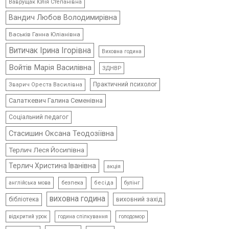
Ваврущак Юлія Степанівна
Вандич Любов Володимирівна
Васьків Ганна Юліанівна
Витичак Ірина Ігорівна
Виховна година
Войтів Марія Василівна
ЗДНВР
Практичний психолог
Зварич Ореста Василівна
Салаткевич Галина Семенівна
Соціальний педагог
Стасишин Оксана Теодозіївна
Терлич Леся Йосипівна
Терлич Христина Іванівна
акція
безпека
бесіда
булінг
англійська мова
виховна година
виховний захід
бібліотека
відкритий урок
голодомор
година спілкування