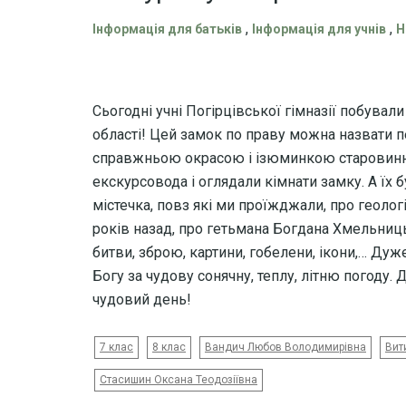
,
,
Інформація для батьків
Інформація для учнів
Н
Сьогодні учні Погірцівської гімназії побувал
області! Цей замок по праву можна назвати 
справжньою окрасою і ізюминкою старовинно
екскурсовода і оглядали кімнати замку. А їх бу
містечка, повз які ми проїжджали, про геологію
років назад, про гетьмана Богдана Хмельницьк
битви, зброю, картини, гобелени, ікони,… Дуже
Богу за чудову сонячну, теплу, літню погоду.
чудовий день!
7 клас
8 клас
Вандич Любов Володимирівна
Вит
Стасишин Оксана Теодозіївна