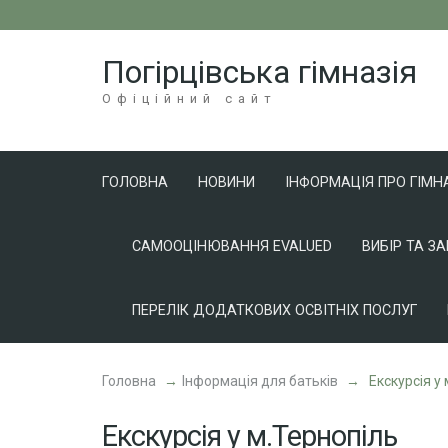
Перейти
до
Погірцівська гімназія
вмісту
(натисніть
Офіційний сайт
Enter)
ГОЛОВНА
НОВИНИ
ІНФОРМАЦІЯ ПРО ГІМН
САМООЦІНЮВАННЯ EVALUED
ВИБІР ТА З
ПЕРЕЛІК ДОДАТКОВИХ ОСВІТНІХ ПОСЛУГ
Головна
→
Інформація для батьків
→
Екскурсія у
Екскурсія у м.Тернопіль