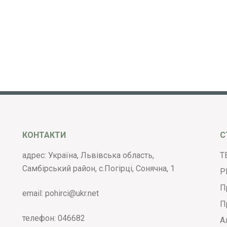
КОНТАКТИ
С
адрес: Україна, Львівська область,
Т
Самбірський район, с.Погірці, Сонячна, 1
Р
П
email:
pohirci@ukr.net
П
телефон:
046682
А