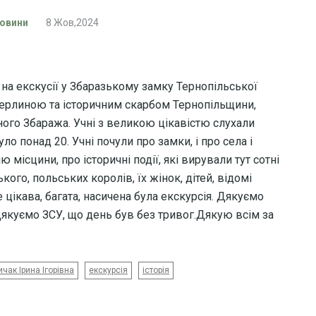
овини
8 Жов,2024
и на екскусії у Збаразькому замку Тернопільської
перлиною та історичним скарбом Тернопільщини,
го Збаража. Учні з великою цікавістю слухали
ло понад 20. Учні почули про замки, і про села і
 місцини, про історичні події, які вирували тут сотні
ого, польських королів, їх жінок, дітей, відомі
 цікава, багата, насичена була екскурсія. Дякуємо
 Дякуємо ЗСУ, що день був без тривог.Дякую всім за
ичак Ірина Ігорівна
екскурсія
історія