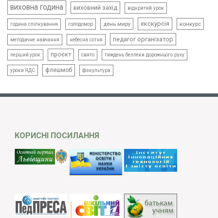
виховна година
виховний захід
відкритий урок
екскурсія
день миру
конкурс
голодомор
година спілкування
педагог організатор
методичне навчання
небесна сотня
проєкт
свято
тиждень безпеки дорожнього руху
перший урок
флешмоб
уроки ЯДС
фізкультура
КОРИСНІ ПОСИЛАННЯ