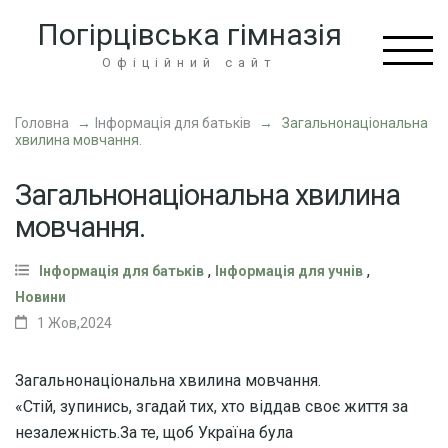
Перейти
Погірцівська гімназія
до
вмісту
Офіційний сайт
(натисніть
Enter)
Головна
→
Інформація для батьків
→
Загальнонаціональна
хвилина мовчання.
Загальнонаціональна хвилина
мовчання.
,
,
Інформація для батьків
Інформація для учнів
Новини
1 Жов,2024
Загальнонаціональна хвилина мовчання.
«Стій, зупинись, згадай тих, хто віддав своє життя за
незалежність.За те, щоб Україна була