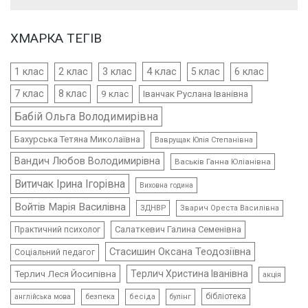
ХМАРКА ТЕГІВ
4 клас
1 клас
2 клас
3 клас
5 клас
6 клас
7 клас
8 клас
9 клас
Іванчак Руслана Іванівна
Бабій Ольга Володимирівна
Бахурська Тетяна Миколаївна
Ваврущак Юлія Степанівна
Вандич Любов Володимирівна
Васьків Ганна Юліанівна
Витичак Ірина Ігорівна
Виховна година
Войтів Марія Василівна
ЗДНВР
Зварич Ореста Василівна
Салаткевич Галина Семенівна
Практичний психолог
Стасишин Оксана Теодозіївна
Соціальний педагог
Терлич Леся Йосипівна
Терлич Христина Іванівна
акція
бібліотека
безпека
бесіда
булінг
англійська мова