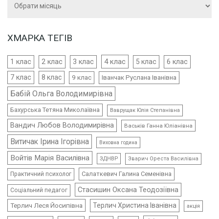
ХМАРКА ТЕГІВ
4 клас
1 клас
2 клас
3 клас
5 клас
6 клас
7 клас
8 клас
9 клас
Іванчак Руслана Іванівна
Бабій Ольга Володимирівна
Бахурська Тетяна Миколаївна
Ваврущак Юлія Степанівна
Вандич Любов Володимирівна
Васьків Ганна Юліанівна
Витичак Ірина Ігорівна
Виховна година
Войтів Марія Василівна
ЗДНВР
Зварич Ореста Василівна
Салаткевич Галина Семенівна
Практичний психолог
Стасишин Оксана Теодозіївна
Соціальний педагог
Терлич Леся Йосипівна
Терлич Христина Іванівна
акція