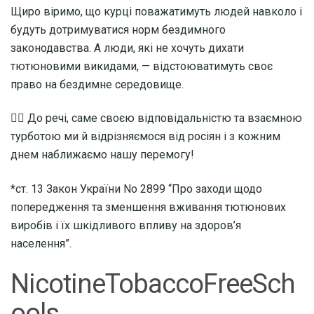
Щиро віримо, що курці поважатимуть людей навколо і
будуть дотримуватися норм бездимного
законодавства. А люди, які не хочуть дихати
тютюновими викидами, — відстоюватимуть своє
право на бездимне середовище.
👉🏻 До речі, саме своєю відповідальністю та взаємною
турботою ми й відрізняємося від росіян і з кожним
днем наближаємо нашу перемогу!
*ст. 13 Закон України No 2899 “Про заходи щодо
попередження та зменшення вживання тютюнових
виробів і їх шкідливого впливу на здоров’я
населення”.
NicotineTobaccoFreeSch
ools