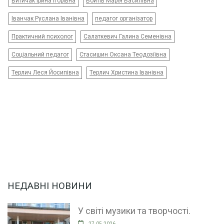
Витичак Ірина Ігорівна
Войтів Марія Василівна
Іванчак Руслана Іванівна
педагог організатор
Практичний психолог
Салаткевич Галина Семенівна
Соціальний педагог
Стасишин Оксана Теодозіївна
Терлич Леся Йосипівна
Терлич Христина Іванівна
НЕДАВНІ НОВИНИ
У світі музики та творчості.
27.05.2026