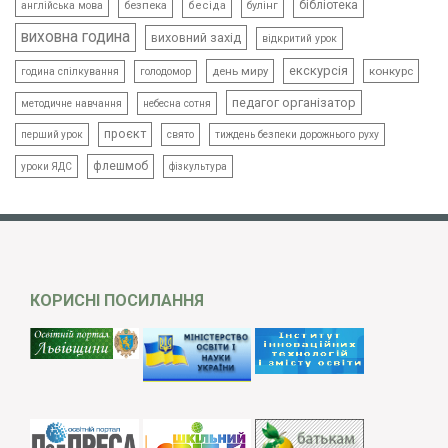
бібліотека
безпека
бесіда
булінг
англійська мова
виховна година
виховний захід
відкритий урок
екскурсія
день миру
конкурс
голодомор
година спілкування
педагог організатор
методичне навчання
небесна сотня
проєкт
свято
тиждень безпеки дорожнього руху
перший урок
флешмоб
уроки ЯДС
фізкультура
КОРИСНІ ПОСИЛАННЯ