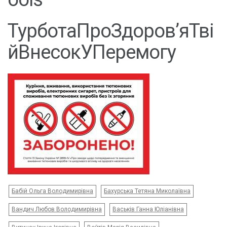
ТурботаПроЗдоров’яТві
йВнесокУПеремогу
Бабій Ольга Володимирівна
Бахурська Тетяна Миколаївна
Вандич Любов Володимирівна
Васьків Ганна Юліанівна