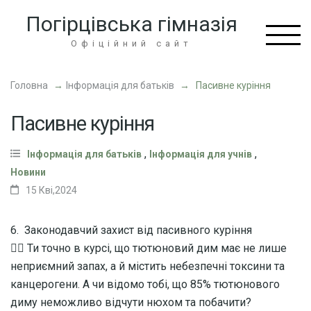
Перейти
Погірцівська гімназія
до
вмісту
Офіційний сайт
(натисніть
Enter)
Головна
→
Інформація для батьків
→
Пасивне куріння
Пасивне куріння
,
,
Інформація для батьків
Інформація для учнів
Новини
15 Кві,2024
6. Законодавчий захист від пасивного куріння
👉🏻 Ти точно в курсі, що тютюновий дим має не лише
неприємний запах, а й містить небезпечні токсини та
канцерогени. А чи відомо тобі, що 85% тютюнового
диму неможливо відчути нюхом та побачити?