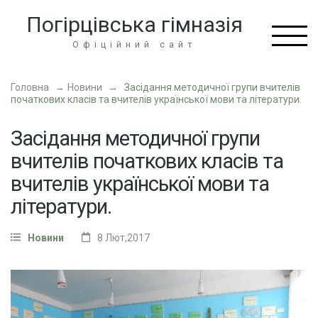
Перейти
Погірцівська гімназія
до
вмісту
Офіційний сайт
(натисніть
Enter)
Головна
→
Новини
→
Засідання методичної групи вчителів
початкових класів та вчителів української мови та літератури.
Засідання методичної групи
вчителів початкових класів та
вчителів української мови та
літератури.
Новини
8 Лют,2017