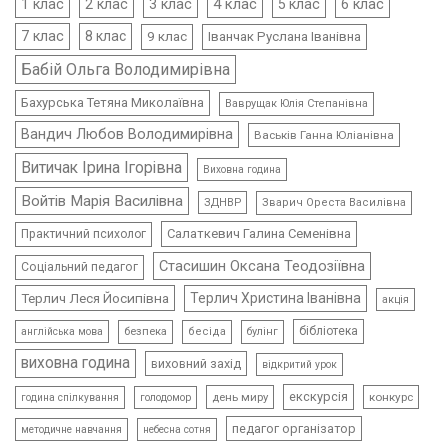
4 клас
1 клас
2 клас
3 клас
5 клас
6 клас
7 клас
8 клас
9 клас
Іванчак Руслана Іванівна
Бабій Ольга Володимирівна
Бахурська Тетяна Миколаївна
Ваврущак Юлія Степанівна
Вандич Любов Володимирівна
Васьків Ганна Юліанівна
Витичак Ірина Ігорівна
Виховна година
Войтів Марія Василівна
ЗДНВР
Зварич Ореста Василівна
Салаткевич Галина Семенівна
Практичний психолог
Стасишин Оксана Теодозіївна
Соціальний педагог
Терлич Леся Йосипівна
Терлич Христина Іванівна
акція
бібліотека
безпека
бесіда
булінг
англійська мова
виховна година
виховний захід
відкритий урок
екскурсія
день миру
конкурс
голодомор
година спілкування
педагог організатор
методичне навчання
небесна сотня