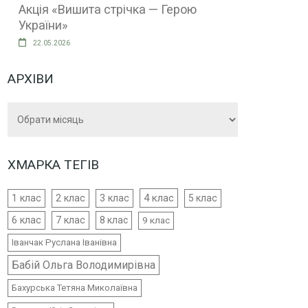
Акція «Вишита стрічка — Герою
України»
22.05.2026
АРХІВИ
Архіви
ХМАРКА ТЕГІВ
4 клас
1 клас
2 клас
3 клас
5 клас
6 клас
7 клас
8 клас
9 клас
Іванчак Руслана Іванівна
Бабій Ольга Володимирівна
Бахурська Тетяна Миколаївна