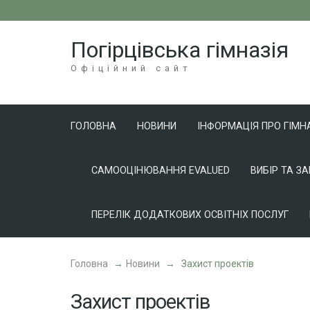
Перейти
до
Погірцівська гімназія
вмісту
(натисніть
Офіційний сайт
Enter)
ГОЛОВНА
НОВИНИ
ІНФОРМАЦІЯ ПРО ГІМН
САМООЦІНЮВАННЯ EVALUED
ВИБІР ТА З
ПЕРЕЛІК ДОДАТКОВИХ ОСВІТНІХ ПОСЛУГ
Головна
→
Новини
→
Захист проектів
Захист проектів