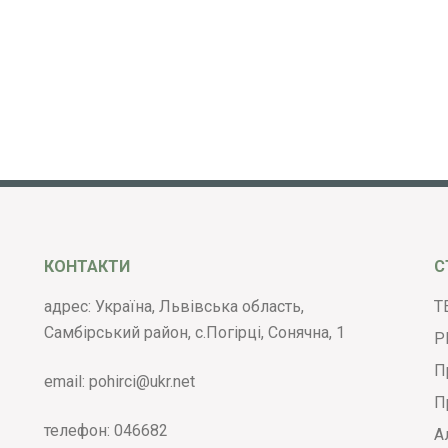
КОНТАКТИ
С
адрес: Україна, Львівська область,
Т
Самбірський район, с.Погірці, Сонячна, 1
Р
П
email:
pohirci@ukr.net
П
телефон:
046682
А