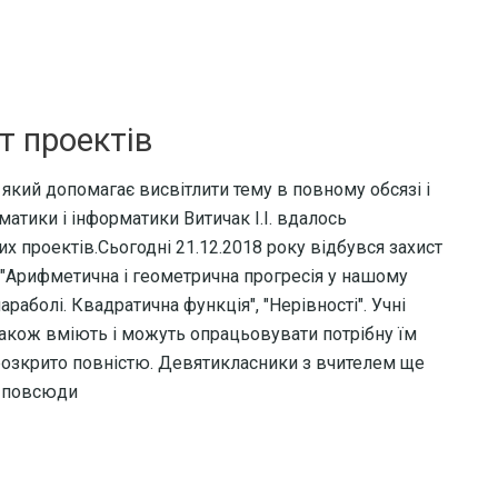
т проектів
 який допомагає висвітлити тему в повному обсязі і
матики і інформатики Витичак І.І. вдалось
их проектів.Сьогодні 21.12.2018 року відбувся захист
, "Арифметична і геометрична прогресія у нашому
араболі. Квадратична функція", "Нерівності". Учні
акож вміють і можуть опрацьовувати потрібну їм
розкрито повністю. Девятикласники з вчителем ще
с повсюди