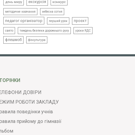
екскурсія
день миру
конкурс
методичне навчання
небесна сотня
педагог організатор
проєкт
перший урок
свято
тиждень безпеки дорожнього руху
уроки ЯДС
флешмоб
фізкультура
ТОРІНКИ
ЕЛЕФОНИ ДОВІРИ
ЕЖИМ РОБОТИ ЗАКЛАДУ
равила поведінки учнів
равила прийому до гімназії
льбом