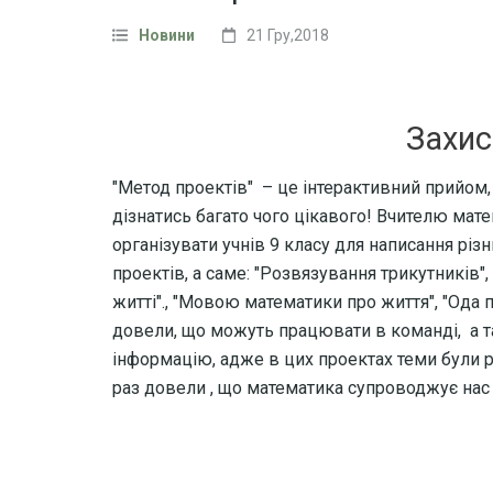
Новини
21 Гру,2018
Захис
"Метод проектів" – це інтерактивний прийом,
дізнатись багато чого цікавого! Вчителю мате
організувати учнів 9 класу для написання різн
проектів, а саме: "Розвязування трикутників"
житті"., "Мовою математики про життя", "Ода п
довели, що можуть працювати в команді, а т
інформацію, адже в цих проектах теми були 
раз довели , що математика супроводжує на