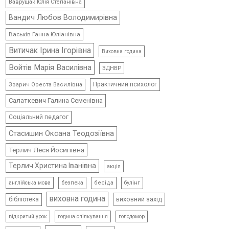
Ваврущак Юлія Степанівна
Вандич Любов Володимирівна
Васьків Ганна Юліанівна
Витичак Ірина Ігорівна
Виховна година
Войтів Марія Василівна
ЗДНВР
Практичний психолог
Зварич Ореста Василівна
Салаткевич Галина Семенівна
Соціальний педагог
Стасишин Оксана Теодозіївна
Терлич Леся Йосипівна
Терлич Христина Іванівна
акція
безпека
бесіда
булінг
англійська мова
виховна година
виховний захід
бібліотека
відкритий урок
голодомор
година спілкування