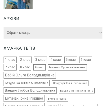
АРХІВИ
Архіви
ХМАРКА ТЕГІВ
4 клас
1 клас
2 клас
3 клас
5 клас
6 клас
7 клас
8 клас
9 клас
Іванчак Руслана Іванівна
Бабій Ольга Володимирівна
Бахурська Тетяна Миколаївна
Ваврущак Юлія Степанівна
Вандич Любов Володимирівна
Васьків Ганна Юліанівна
Витичак Ірина Ігорівна
Виховна година