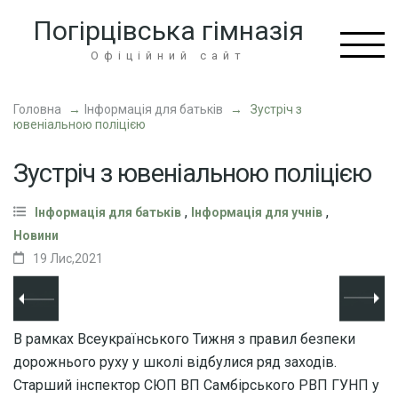
Перейти
Погірцівська гімназія
до
вмісту
Офіційний сайт
(натисніть
Enter)
Головна
→
Інформація для батьків
→
Зустріч з
ювеніальною поліцією
Зустріч з ювеніальною поліцією
,
,
Інформація для батьків
Інформація для учнів
Новини
19 Лис,2021
В рамках Всеукраїнського Тижня з правил безпеки
дорожнього руху у школі відбулися ряд заходів.
Старший інспектор СЮП ВП Самбірського РВП ГУНП у