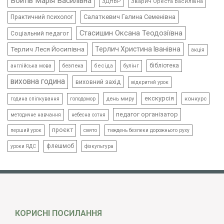
Войтів Марія Василівна
ЗДНВР
Зварич Ореста Василівна
Салаткевич Галина Семенівна
Практичний психолог
Стасишин Оксана Теодозіївна
Соціальний педагог
Терлич Леся Йосипівна
Терлич Христина Іванівна
акція
бібліотека
безпека
бесіда
булінг
англійська мова
виховна година
виховний захід
відкритий урок
екскурсія
день миру
конкурс
голодомор
година спілкування
педагог організатор
методичне навчання
небесна сотня
проєкт
свято
тиждень безпеки дорожнього руху
перший урок
флешмоб
уроки ЯДС
фізкультура
КОРИСНІ ПОСИЛАННЯ