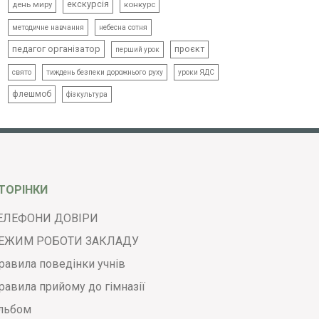
екскурсія
день миру
конкурс
методичне навчання
небесна сотня
педагог організатор
проєкт
перший урок
свято
тиждень безпеки дорожнього руху
уроки ЯДС
флешмоб
фізкультура
ТОРІНКИ
ЕЛЕФОНИ ДОВІРИ
ЕЖИМ РОБОТИ ЗАКЛАДУ
равила поведінки учнів
равила прийому до гімназії
льбом