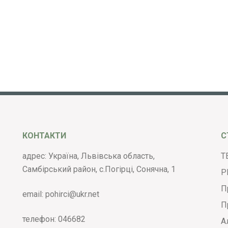
КОНТАКТИ
С
адрес: Україна, Львівська область,
Т
Самбірський район, с.Погірці, Сонячна, 1
Р
П
email:
pohirci@ukr.net
П
телефон:
046682
А