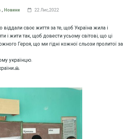
,
в
Новини
22 Лис,2022
о віддали своє життя за те, щоб Україна жила і
ти і жити так, щоб довести усьому світові, що ці
ожного Героя, що ми гідні кожної сльози пролитої за
ому українцю.
раїни.🙏