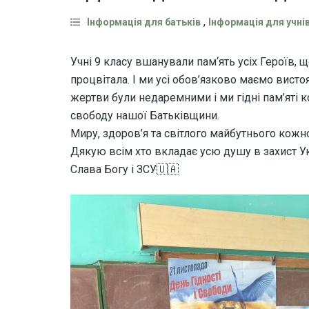
,
Інформація для батьків
Інформація для учні
Учні 9 класу вшанували пам‘ять усіх Героїв, щ
процвітала. І ми усі обов’язково маємо вистоя
жертви були недаремними і ми гідні пам’яті к
свободу нашої Батьківщини.
Миру, здоров’я та світлого майбутнього кожн
Дякую всім хто вкладає усю душу в захист Ук
Слава Богу і ЗСУ🇺🇦