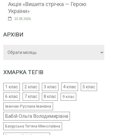
Акція «Вишита стрічка — Герою
України»
22.05.2026
АРХІВИ
Архіви
ХМАРКА ТЕГІВ
4 клас
1 клас
2 клас
3 клас
5 клас
6 клас
7 клас
8 клас
9 клас
Іванчак Руслана Іванівна
Бабій Ольга Володимирівна
Бахурська Тетяна Миколаївна