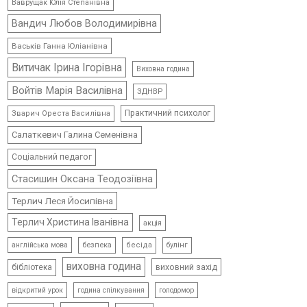
Ваврущак Юлія Степанівна
Вандич Любов Володимирівна
Васьків Ганна Юліанівна
Витичак Ірина Ігорівна
Виховна година
Войтів Марія Василівна
ЗДНВР
Практичний психолог
Зварич Ореста Василівна
Салаткевич Галина Семенівна
Соціальний педагог
Стасишин Оксана Теодозіївна
Терлич Леся Йосипівна
Терлич Христина Іванівна
акція
безпека
бесіда
булінг
англійська мова
виховна година
виховний захід
бібліотека
відкритий урок
голодомор
година спілкування