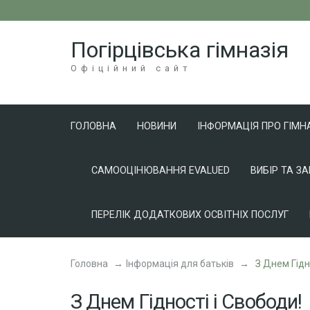
Перейти
до
Погірцівська гімназія
вмісту
(натисніть
Офіційний сайт
Enter)
ГОЛОВНА
НОВИНИ
ІНФОРМАЦІЯ ПРО ГІМН
САМООЦІНЮВАННЯ EVALUED
ВИБІР ТА З
ПЕРЕЛІК ДОДАТКОВИХ ОСВІТНІХ ПОСЛУГ
Головна
→
Інформація для батьків
→
З Днем Гідн
З Днем Гідності і Свободи!