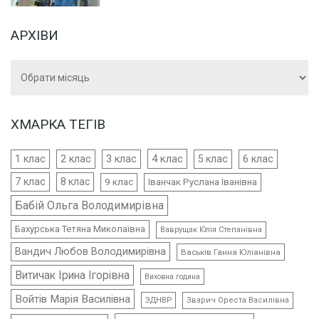
АРХІВИ
Архіви
ХМАРКА ТЕГІВ
4 клас
1 клас
2 клас
3 клас
5 клас
6 клас
7 клас
8 клас
9 клас
Іванчак Руслана Іванівна
Бабій Ольга Володимирівна
Бахурська Тетяна Миколаївна
Ваврущак Юлія Степанівна
Вандич Любов Володимирівна
Васьків Ганна Юліанівна
Витичак Ірина Ігорівна
Виховна година
Войтів Марія Василівна
ЗДНВР
Зварич Ореста Василівна