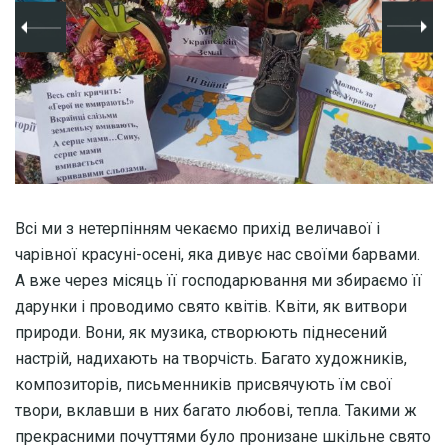
Всі ми з нетерпінням чекаємо прихід величавої і
чарівної красуні-осені, яка дивує нас своїми барвами.
А вже через місяць її господарювання ми збираємо її
дарунки і проводимо свято квітів. Квіти, як витвори
природи. Вони, як музика, створюють піднесений
настрій, надихають на творчість. Багато художників,
композиторів, письменників присвячують їм свої
твори, вклавши в них багато любові, тепла. Такими ж
прекрасними почуттями було пронизане шкільне свято