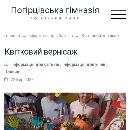
Перейти
Погірцівська гімназія
до
вмісту
Офіційний сайт
(натисніть
Enter)
Головна
→
Інформація для батьків
→
Квітковий вернісаж
Квітковий вернісаж
,
,
Інформація для батьків
Інформація для учнів
Новини
22 Вер,2023