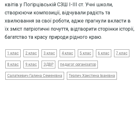
квітів у Погірцівській СЗШ І-ІІІ ст. Учні школи,
створюючи композиції, відчували радість та
хвилювання за свої роботи, адже прагнули вкласти в
їх зміст патріотичні почуття, відтворити сторінки історії,
багатство та красу природи рідного краю.
1 клас
2 клас
3 клас
4 клас
5 клас
6 клас
7 клас
8 клас
9 клас
ЗДВР
педагог організатор
Салаткевич Галина Семенівна
Терлич Христина Іванівна