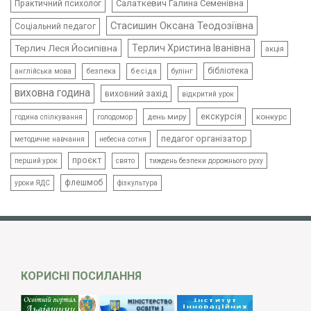
Салаткевич Галина Семенівна
Практичний психолог
Стасишин Оксана Теодозіївна
Соціальний педагог
Терлич Леся Йосипівна
Терлич Христина Іванівна
акція
бібліотека
безпека
бесіда
булінг
англійська мова
виховна година
виховний захід
відкритий урок
екскурсія
день миру
конкурс
голодомор
година спілкування
педагог організатор
методичне навчання
небесна сотня
проєкт
свято
тиждень безпеки дорожнього руху
перший урок
флешмоб
уроки ЯДС
фізкультура
КОРИСНІ ПОСИЛАННЯ