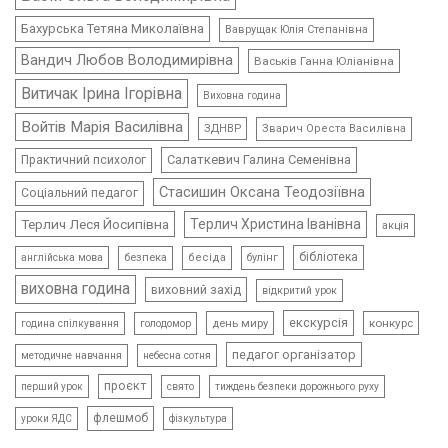
Бахурська Тетяна Миколаївна
Ваврущак Юлія Степанівна
Вандич Любов Володимирівна
Васьків Ганна Юліанівна
Витичак Ірина Ігорівна
Виховна година
Войтів Марія Василівна
ЗДНВР
Зварич Ореста Василівна
Салаткевич Галина Семенівна
Практичний психолог
Стасишин Оксана Теодозіївна
Соціальний педагог
Терлич Леся Йосипівна
Терлич Христина Іванівна
акція
бібліотека
безпека
бесіда
булінг
англійська мова
виховна година
виховний захід
відкритий урок
екскурсія
день миру
конкурс
голодомор
година спілкування
педагог організатор
методичне навчання
небесна сотня
проєкт
свято
тиждень безпеки дорожнього руху
перший урок
флешмоб
уроки ЯДС
фізкультура