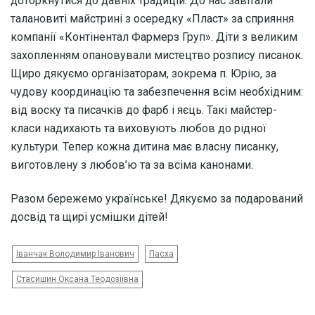
доторкнутися до давніх традицій. До нас завітали
талановиті майстрині з осередку «Пласт» за сприяння
компанії «Контінентал Фармерз Груп». Діти з великим
захопленням опановували мистецтво розпису писанок.
Щиро дякуємо організаторам, зокрема п. Юрію, за
чудову координацію та забезпечення всім необхідним:
від воску та писачків до фарб і яєць. Такі майстер-
класи надихають та виховують любов до рідної
культури. Тепер кожна дитина має власну писанку,
виготовлену з любов’ю та за всіма канонами.
Разом бережемо українське! Дякуємо за подарований
досвід та щирі усмішки дітей!
Іванчак Володимир Іванович
Пасха
Стасишин Оксана Теодозіївна