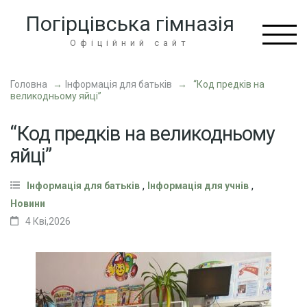
Перейти
Погірцівська гімназія
до
вмісту
Офіційний сайт
(натисніть
Enter)
Головна
→
Інформація для батьків
→
“Код предків на
великодньому яйці”
“Код предків на великодньому
яйці”
,
,
Інформація для батьків
Інформація для учнів
Новини
4 Кві,2026